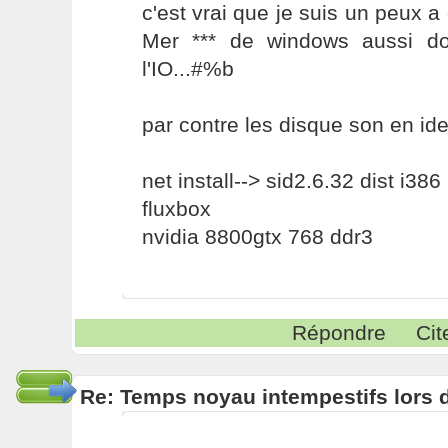
c'est vrai que je suis un peux a 
Mer *** de windows aussi do
l'IO...#%b
par contre les disque son en id
net install--> sid2.6.32 dist i386
fluxbox
nvidia 8800gtx 768 ddr3
Répondre
Cit
Re: Temps noyau intempestifs lors d