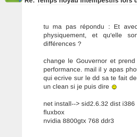
Re: Temps noyau intempestifs lors d
tu ma pas répondu : Et avec
physiquement, et qu'elle so
différences ?
change le Gouvernor et prend c
performance. mail il y apas phot
qui ecrive sur le dd sa te fait d
un clean si je puis dire
net install--> sid2.6.32 dist i386
fluxbox
nvidia 8800gtx 768 ddr3