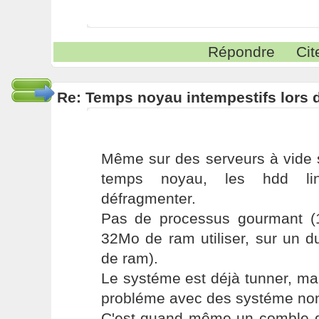
Répondre
Cit
Re: Temps noyau intempestifs lors d
Même sur des serveurs à vide s
temps noyau, les hdd li
défragmenter.
Pas de processus gourmant (
32Mo de ram utiliser, sur un 
de ram).
Le systéme est déjà tunner, ma
probléme avec des systéme non
C'est quand même un comble q