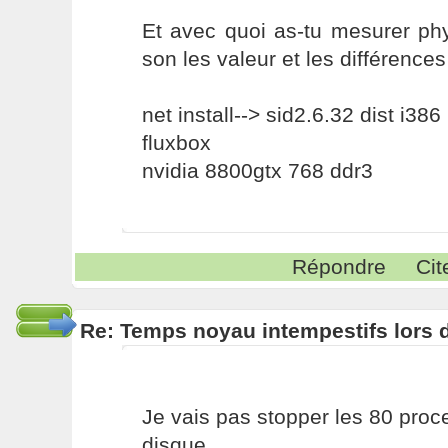
Et avec quoi as-tu mesurer phy
son les valeur et les différence
net install--> sid2.6.32 dist i386
fluxbox
nvidia 8800gtx 768 ddr3
Répondre
Cit
Re: Temps noyau intempestifs lors d
Je vais pas stopper les 80 pro
disque.