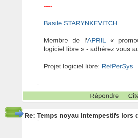
----
Basile STARYNKEVITCH
Membre de l'
APRIL
« promouv
logiciel libre » - adhérez vous a
Projet logiciel libre:
RefPerSys
Répondre
Cit
Re: Temps noyau intempestifs lors d