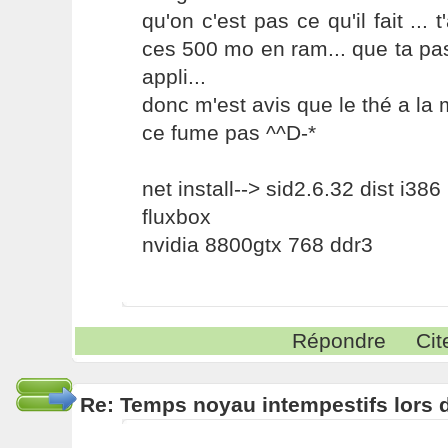
qu'on c'est pas ce qu'il fait ... 
ces 500 mo en ram... que ta pa
appli...
donc m'est avis que le thé a la 
ce fume pas ^^D-*
net install--> sid2.6.32 dist i386
fluxbox
nvidia 8800gtx 768 ddr3
Répondre
Cit
Re: Temps noyau intempestifs lors d