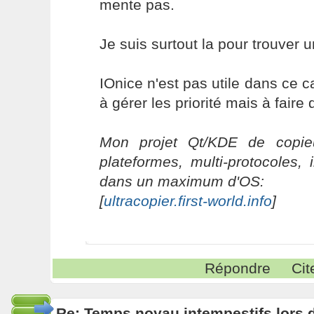
mente pas.
Je suis surtout la pour trouver u
IOnice n'est pas utile dans ce 
à gérer les priorité mais à fair
Mon projet Qt/KDE de copieu
plateformes, multi-protocoles, 
dans un maximum d'OS:
[
ultracopier.first-world.info
]
Répondre
Cit
Re: Temps noyau intempestifs lors d