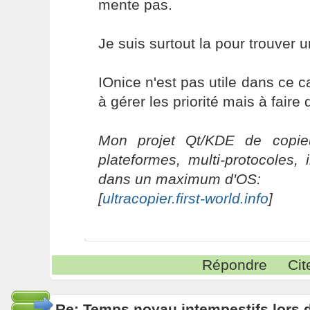
mente pas.
Je suis surtout la pour trouver u
IOnice n'est pas utile dans ce 
à gérer les priorité mais à fair
Mon projet Qt/KDE de copieu
plateformes, multi-protocoles, 
dans un maximum d'OS:
[
ultracopier.first-world.info
]
Répondre
Cit
Re: Temps noyau intempestifs lors d