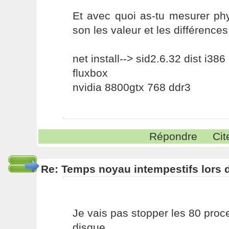
Et avec quoi as-tu mesurer phy
son les valeur et les différence
net install--> sid2.6.32 dist i386
fluxbox
nvidia 8800gtx 768 ddr3
Répondre
Cit
Re: Temps noyau intempestifs lors d
Je vais pas stopper les 80 pro
disque.