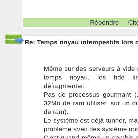
Répondre
Cit
Re: Temps noyau intempestifs lors d
Même sur des serveurs à vide s
temps noyau, les hdd li
défragmenter.
Pas de processus gourmant (
32Mo de ram utiliser, sur un 
de ram).
Le systéme est déjà tunner, ma
probléme avec des systéme non
C'est quand même un comble q