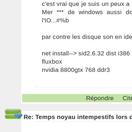
c'est vrai que je suis un peux a 
Mer *** de windows aussi do
l'IO...#%b
par contre les disque son en id
net install--> sid2.6.32 dist i386
fluxbox
nvidia 8800gtx 768 ddr3
Répondre
Cit
Re: Temps noyau intempestifs lors d