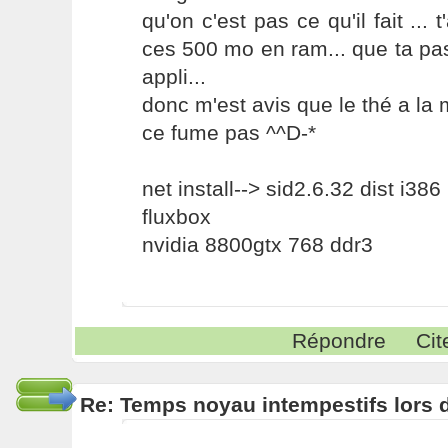
qu'on c'est pas ce qu'il fait ... 
ces 500 mo en ram... que ta pa
appli...
donc m'est avis que le thé a la 
ce fume pas ^^D-*
net install--> sid2.6.32 dist i386
fluxbox
nvidia 8800gtx 768 ddr3
Répondre
Cit
Re: Temps noyau intempestifs lors d