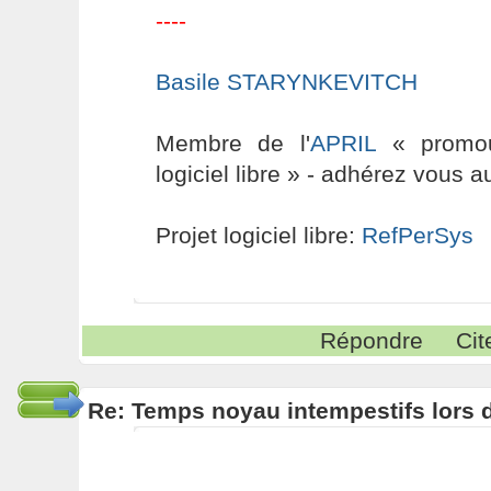
----
Basile STARYNKEVITCH
Membre de l'
APRIL
« promouv
logiciel libre » - adhérez vous a
Projet logiciel libre:
RefPerSys
Répondre
Cit
Re: Temps noyau intempestifs lors d