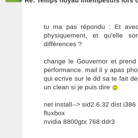
Re: Temps noyau intempestifs lors d
tu ma pas répondu : Et avec
physiquement, et qu'elle so
différences ?
change le Gouvernor et prend c
performance. mail il y apas phot
qui ecrive sur le dd sa te fait d
un clean si je puis dire
net install--> sid2.6.32 dist i386
fluxbox
nvidia 8800gtx 768 ddr3