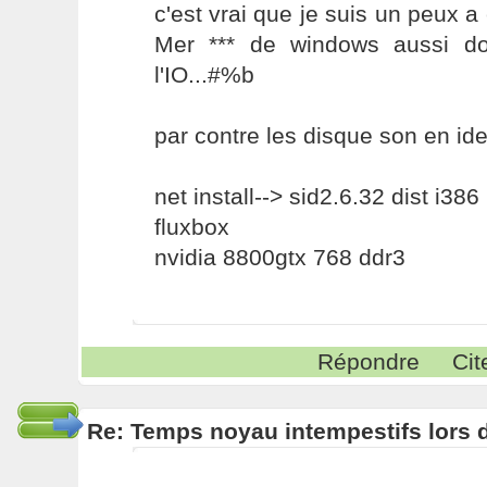
c'est vrai que je suis un peux a 
Mer *** de windows aussi do
l'IO...#%b
par contre les disque son en id
net install--> sid2.6.32 dist i386
fluxbox
nvidia 8800gtx 768 ddr3
Répondre
Cit
Re: Temps noyau intempestifs lors d