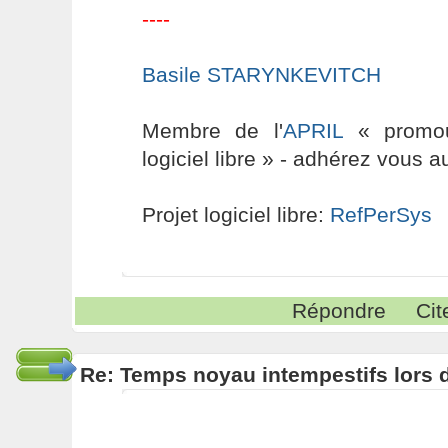
----
Basile STARYNKEVITCH
Membre de l'
APRIL
« promouv
logiciel libre » - adhérez vous a
Projet logiciel libre:
RefPerSys
Répondre
Cit
Re: Temps noyau intempestifs lors d