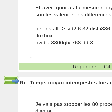
Et avec quoi as-tu mesurer phy
son les valeur et les différence
net install--> sid2.6.32 dist i386
fluxbox
nvidia 8800gtx 768 ddr3
Répondre
Cit
Re: Temps noyau intempestifs lors d
Je vais pas stopper les 80 pro
disque.