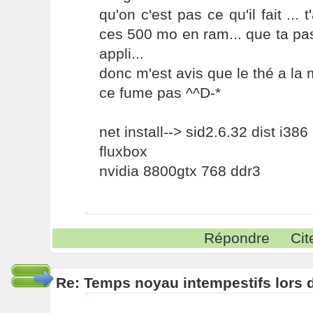
qu'on c'est pas ce qu'il fait ... 
ces 500 mo en ram... que ta pa
appli...
donc m'est avis que le thé a la 
ce fume pas ^^D-*
net install--> sid2.6.32 dist i386
fluxbox
nvidia 8800gtx 768 ddr3
Répondre
Cit
Re: Temps noyau intempestifs lors d