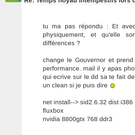
Re: Temps noyau intempestifs lors d
tu ma pas répondu : Et avec
physiquement, et qu'elle so
différences ?
change le Gouvernor et prend c
performance. mail il y apas phot
qui ecrive sur le dd sa te fait d
un clean si je puis dire
net install--> sid2.6.32 dist i386
fluxbox
nvidia 8800gtx 768 ddr3