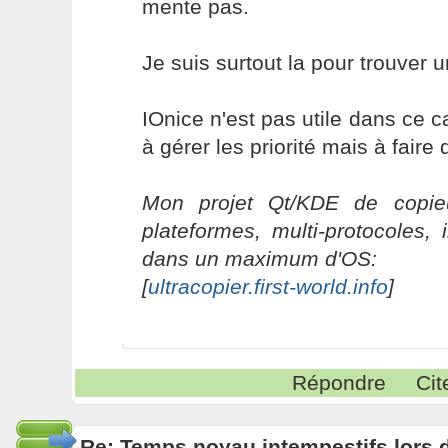
mente pas.
Je suis surtout la pour trouver u
IOnice n'est pas utile dans ce 
à gérer les priorité mais à fair
Mon projet Qt/KDE de copieu
plateformes, multi-protocoles, 
dans un maximum d'OS:
[
ultracopier.first-world.info
]
Répondre
Cit
Re: Temps noyau intempestifs lors d