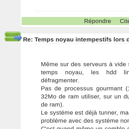
Répondre
Cit
Re: Temps noyau intempestifs lors d
Même sur des serveurs à vide s
temps noyau, les hdd li
défragmenter.
Pas de processus gourmant (
32Mo de ram utiliser, sur un 
de ram).
Le systéme est déjà tunner, ma
probléme avec des systéme non
C'est quand même un comble q