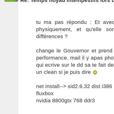
Re: Temps noyau intempestifs lors d
tu ma pas répondu : Et avec
physiquement, et qu'elle so
différences ?
change le Gouvernor et prend c
performance. mail il y apas phot
qui ecrive sur le dd sa te fait d
un clean si je puis dire
net install--> sid2.6.32 dist i386
fluxbox
nvidia 8800gtx 768 ddr3