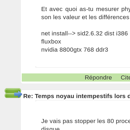
Et avec quoi as-tu mesurer phy
son les valeur et les différence
net install--> sid2.6.32 dist i386
fluxbox
nvidia 8800gtx 768 ddr3
Répondre
Cit
Re: Temps noyau intempestifs lors d
Je vais pas stopper les 80 pro
disque.