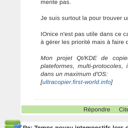
mente pas.
Je suis surtout la pour trouver u
IOnice n'est pas utile dans ce 
à gérer les priorité mais à fair
Mon projet Qt/KDE de copieu
plateformes, multi-protocoles, 
dans un maximum d'OS:
[
ultracopier.first-world.info
]
Répondre
Cit
Re: Temps noyau intempestifs lors d