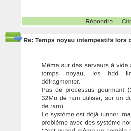
Répondre
Cit
Re: Temps noyau intempestifs lors d
Même sur des serveurs à vide s
temps noyau, les hdd li
défragmenter.
Pas de processus gourmant (
32Mo de ram utiliser, sur un 
de ram).
Le systéme est déjà tunner, ma
probléme avec des systéme non
C'est quand même un comble q