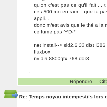
qu'on c'est pas ce qu'il fait ... 
ces 500 mo en ram... que ta pa
appli...
donc m'est avis que le thé a la 
ce fume pas ^^D-*
net install--> sid2.6.32 dist i386
fluxbox
nvidia 8800gtx 768 ddr3
Répondre
Cit
Re: Temps noyau intempestifs lors d