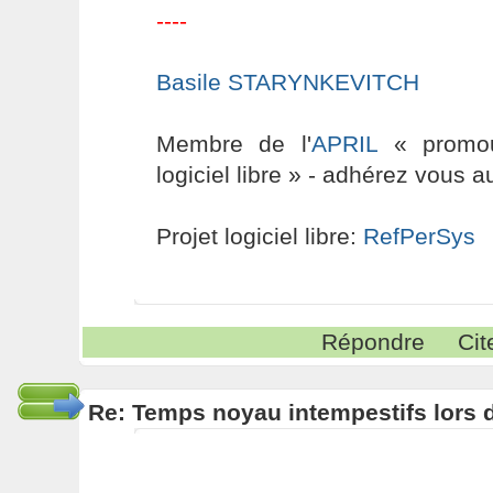
----
Basile STARYNKEVITCH
Membre de l'
APRIL
« promouv
logiciel libre » - adhérez vous a
Projet logiciel libre:
RefPerSys
Répondre
Cit
Re: Temps noyau intempestifs lors d