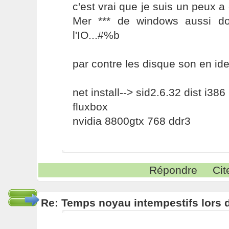
c'est vrai que je suis un peux a 
Mer *** de windows aussi do
l'IO...#%b
par contre les disque son en id
net install--> sid2.6.32 dist i386
fluxbox
nvidia 8800gtx 768 ddr3
Répondre
Cit
Re: Temps noyau intempestifs lors d