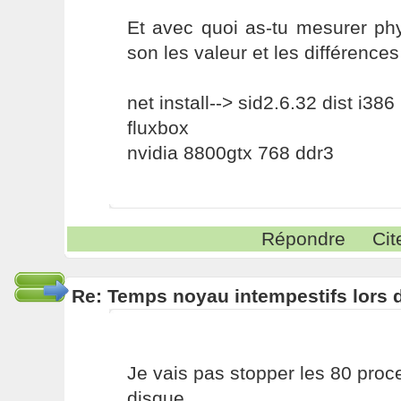
Et avec quoi as-tu mesurer phy
son les valeur et les différence
net install--> sid2.6.32 dist i386
fluxbox
nvidia 8800gtx 768 ddr3
Répondre
Cit
Re: Temps noyau intempestifs lors d
Je vais pas stopper les 80 pro
disque.