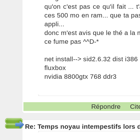
qu'on c'est pas ce qu'il fait ... 
ces 500 mo en ram... que ta pa
appli...
donc m'est avis que le thé a la 
ce fume pas ^^D-*
net install--> sid2.6.32 dist i386
fluxbox
nvidia 8800gtx 768 ddr3
Répondre
Cit
Re: Temps noyau intempestifs lors d