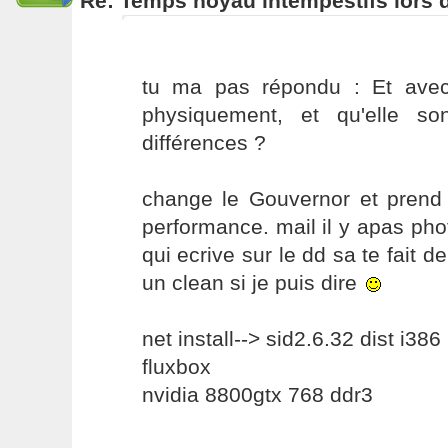
Re: Temps noyau intempestifs lors d
tu ma pas répondu : Et avec
physiquement, et qu'elle so
différences ?
change le Gouvernor et prend c
performance. mail il y apas phot
qui ecrive sur le dd sa te fait d
un clean si je puis dire
net install--> sid2.6.32 dist i386
fluxbox
nvidia 8800gtx 768 ddr3