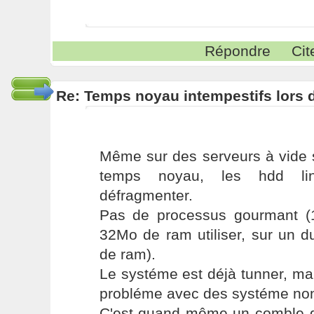
Répondre
Cit
Re: Temps noyau intempestifs lors d
Même sur des serveurs à vide s
temps noyau, les hdd li
défragmenter.
Pas de processus gourmant (
32Mo de ram utiliser, sur un 
de ram).
Le systéme est déjà tunner, ma
probléme avec des systéme non
C'est quand même un comble q