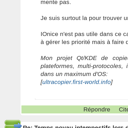
mente pas.
Je suis surtout la pour trouver u
IOnice n'est pas utile dans ce 
à gérer les priorité mais à fair
Mon projet Qt/KDE de copieu
plateformes, multi-protocoles, 
dans un maximum d'OS:
[
ultracopier.first-world.info
]
Répondre
Cit
Re: Temps noyau intempestifs lors d