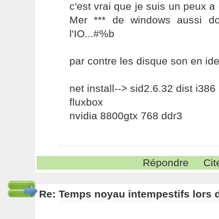
c'est vrai que je suis un peux a 
Mer *** de windows aussi do
l'IO...#%b
par contre les disque son en id
net install--> sid2.6.32 dist i386
fluxbox
nvidia 8800gtx 768 ddr3
Répondre
Cit
Re: Temps noyau intempestifs lors d