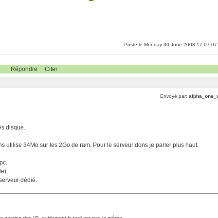
Poste le Monday 30 June 2008 17:07:07
Répondre
Citer
Envoyé par:
alpha_one_
ès disque.
ns utilise 34Mo sur les 2Go de ram. Pour le serveur dons je parler plus haut.
pc.
e).
 serveur dédié.