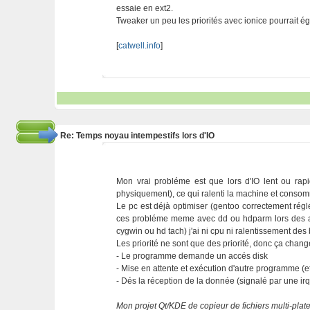
essaie en ext2.
Tweaker un peu les priorités avec ionice pourrait é
[
catwell.info
]
Re: Temps noyau intempestifs lors d'IO
Mon vrai probléme est que lors d'IO lent ou ra
physiquement), ce qui ralenti la machine et consomm
Le pc est déjà optimiser (gentoo correctement réglé)
ces probléme meme avec dd ou hdparm lors des ac
cygwin ou hd tach) j'ai ni cpu ni ralentissement de
Les priorité ne sont que des priorité, donc ça chang
- Le programme demande un accés disk
- Mise en attente et exécution d'autre programme (e
- Dés la réception de la donnée (signalé par une i
Mon projet Qt/KDE de copieur de fichiers multi-plat