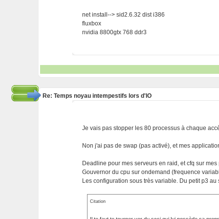
net install--> sid2.6.32 dist i386
fluxbox
nvidia 8800gtx 768 ddr3
Re: Temps noyau intempestifs lors d'IO
Je vais pas stopper les 80 processus à chaque acc
Non j'ai pas de swap (pas activé), et mes applicatio
Deadline pour mes serveurs en raid, et cfq sur mes 
Gouvernor du cpu sur ondemand (frequence variabl
Les configuration sous très variable. Du petit p3 au
Citation