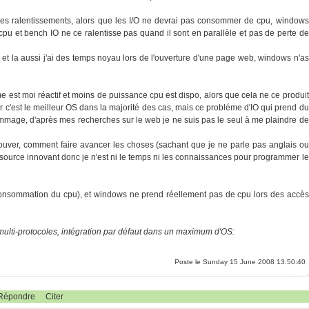
des ralentissements, alors que les I/O ne devrai pas consommer de cpu, windows
u et bench IO ne ce ralentisse pas quand il sont en parallèle et pas de perte de
et la aussi j'ai des temps noyau lors de l'ouverture d'une page web, windows n'as
e est moi réactif et moins de puissance cpu est dispo, alors que cela ne ce produit
 c'est le meilleur OS dans la majorité des cas, mais ce probléme d'IO qui prend du
ommage, d'après mes recherches sur le web je ne suis pas le seul à me plaindre de
 trouver, comment faire avancer les choses (sachant que je ne parle pas anglais ou
en source innovant donc je n'est ni le temps ni les connaissances pour programmer le
a consommation du cpu), et windows ne prend réellement pas de cpu lors des accès
 multi-protocoles, intégration par défaut dans un maximum d'OS:
Poste le Sunday 15 June 2008 13:50:40
Répondre
Citer