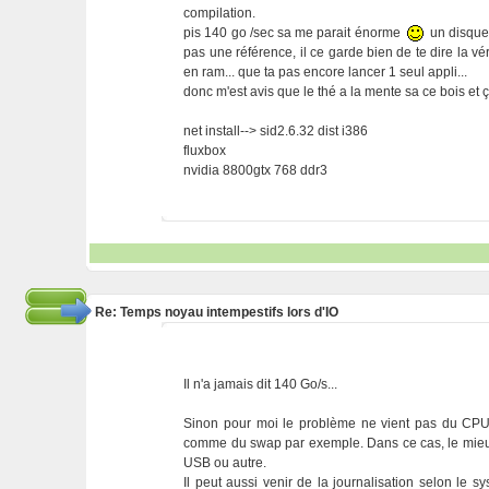
compilation.
pis 140 go /sec sa me parait énorme
un disque 
pas une référence, il ce garde bien de te dire la véri
en ram... que ta pas encore lancer 1 seul appli...
donc m'est avis que le thé a la mente sa ce bois et
net install--> sid2.6.32 dist i386
fluxbox
nvidia 8800gtx 768 ddr3
Re: Temps noyau intempestifs lors d'IO
Il n'a jamais dit 140 Go/s...
Sinon pour moi le problème ne vient pas du CPU. 
comme du swap par exemple. Dans ce cas, le mieux 
USB ou autre.
Il peut aussi venir de la journalisation selon le 