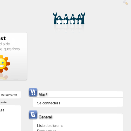
Moi !
e
ou
suivante
vante
Se connecter !
x86
General
Liste des forums