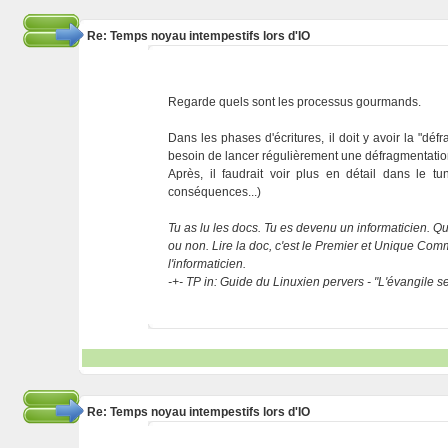
Re: Temps noyau intempestifs lors d'IO
Regarde quels sont les processus gourmands.
Dans les phases d'écritures, il doit y avoir la "d
besoin de lancer régulièrement une défragmentatio
Après, il faudrait voir plus en détail dans le 
conséquences...)
Tu as lu les docs. Tu es devenu un informaticien. Que
ou non. Lire la doc, c'est le Premier et Unique C
l'informaticien.
-+- TP in: Guide du Linuxien pervers - "L'évangile 
Re: Temps noyau intempestifs lors d'IO