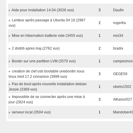
Aide pour installation 14.04 (3026 vus)
3
Daufin
Lenteur après passage à Ubuntu 04 16 (2987
2
rogerfra
vus)
Mise en hibernation batterie vide (3455 vus)
1
moi34
2 distrib apres maj (2782 vus)
2
bradix
Booter sur une partition LVM (3570 vus)
1
campesinos
creation de clef usb bootable unebootin sous
3
GEGE59
linux mint 17.2 cinnamon (3999 vus)
Pas de boot après nouvelle installation debian
1
obelix1502
Jessie (3369 vus)
Impossible de se connecter après une mise à
3
Athanor027
jour (2824 vus)
serveur local (3504 vus)
1
Mandober4