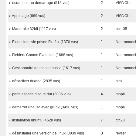
écran noir au démarrage (515 vus)
2
VIGNOLI
AppImage (669 vus)
2
VIGNOLI
Mandrake 32bit (1117 vus)
2
pcr_35
Extensions vie privée Firefox (1370 vus)
1
Neuromanc
Fichiers Gnome Evolution (1688 vus)
1
Neuromanc
Gestionnaire de mot de passe (1617 vus)
1
Neuromanc
désactiver drkonq (2835 vus)
1
nick
perte espace disque dur (3036 vus)
4
mopli
demarrer une iso avec grub2 (3490 vus)
1
mopli
installation ubuntu (4528 vus)
7
cth28
désinstaller une version de linux (3039 vus)
3
reyser