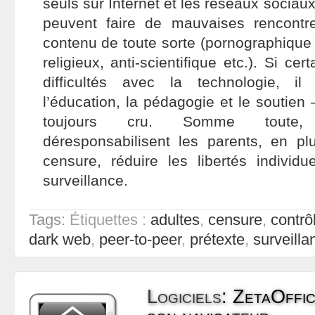
seuls sur Internet et les réseaux sociaux
peuvent faire de mauvaises rencont
contenu de toute sorte (pornographique 
religieux, anti-scientifique etc.). Si ce
difficultés avec la technologie, il
l’éducation, la pédagogie et le soutien 
toujours cru. Somme toute, 
déresponsabilisent les parents, en p
censure, réduire les libertés individu
surveillance.
Tags:
Étiquettes :
adultes
,
censure
,
contrô
dark web
,
peer-to-peer
,
prétexte
,
surveilla
Logiciels
:
ZetaOffic