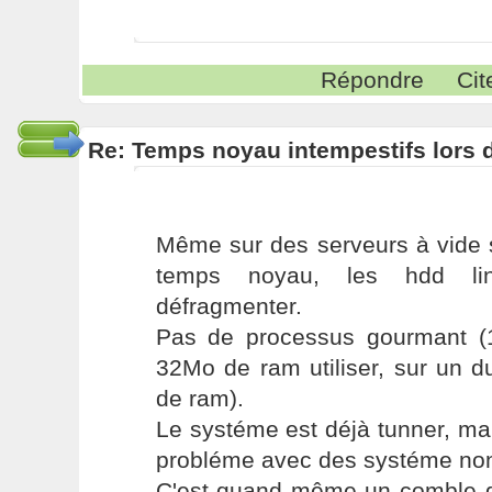
Répondre
Cit
Re: Temps noyau intempestifs lors d
Même sur des serveurs à vide s
temps noyau, les hdd li
défragmenter.
Pas de processus gourmant (
32Mo de ram utiliser, sur un 
de ram).
Le systéme est déjà tunner, ma
probléme avec des systéme non
C'est quand même un comble q