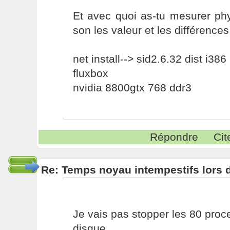
Et avec quoi as-tu mesurer phy
son les valeur et les différence
net install--> sid2.6.32 dist i386
fluxbox
nvidia 8800gtx 768 ddr3
Répondre
Cit
Re: Temps noyau intempestifs lors d
Je vais pas stopper les 80 pro
disque.