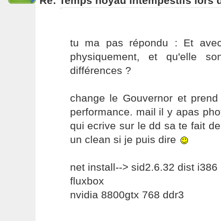
Re: Temps noyau intempestifs lors d
tu ma pas répondu : Et avec
physiquement, et qu'elle so
différences ?
change le Gouvernor et prend c
performance. mail il y apas phot
qui ecrive sur le dd sa te fait d
un clean si je puis dire
net install--> sid2.6.32 dist i386
fluxbox
nvidia 8800gtx 768 ddr3