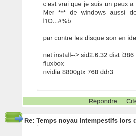
c'est vrai que je suis un peux a 
Mer *** de windows aussi do
l'IO...#%b
par contre les disque son en id
net install--> sid2.6.32 dist i386
fluxbox
nvidia 8800gtx 768 ddr3
Répondre
Cit
Re: Temps noyau intempestifs lors d