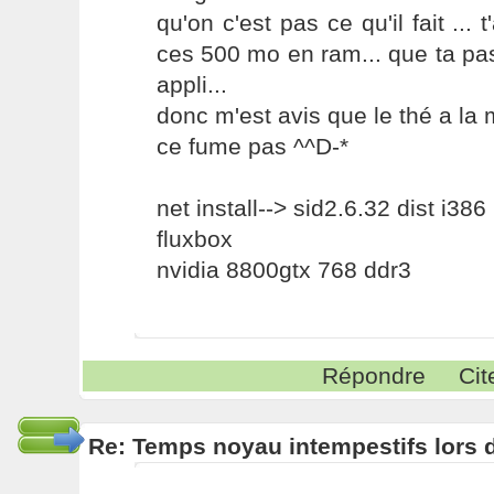
qu'on c'est pas ce qu'il fait ... 
ces 500 mo en ram... que ta pa
appli...
donc m'est avis que le thé a la 
ce fume pas ^^D-*
net install--> sid2.6.32 dist i386
fluxbox
nvidia 8800gtx 768 ddr3
Répondre
Cit
Re: Temps noyau intempestifs lors d