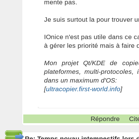
mente pas.
Je suis surtout la pour trouver u
IOnice n'est pas utile dans ce 
à gérer les priorité mais à fair
Mon projet Qt/KDE de copieu
plateformes, multi-protocoles, 
dans un maximum d'OS:
[
ultracopier.first-world.info
]
Répondre
Cit
Re: Temps noyau intempestifs lors d