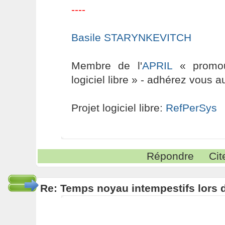
----
Basile STARYNKEVITCH
Membre de l'
APRIL
« promouv
logiciel libre » - adhérez vous a
Projet logiciel libre:
RefPerSys
Répondre
Cit
Re: Temps noyau intempestifs lors d