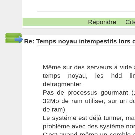
Répondre
Cit
Re: Temps noyau intempestifs lors d
Même sur des serveurs à vide s
temps noyau, les hdd li
défragmenter.
Pas de processus gourmant (
32Mo de ram utiliser, sur un 
de ram).
Le systéme est déjà tunner, ma
probléme avec des systéme non
C'est quand même un comble q