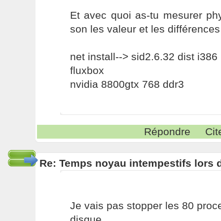
Et avec quoi as-tu mesurer phy
son les valeur et les différence
net install--> sid2.6.32 dist i386
fluxbox
nvidia 8800gtx 768 ddr3
Répondre
Cit
Re: Temps noyau intempestifs lors d
Je vais pas stopper les 80 pro
disque.