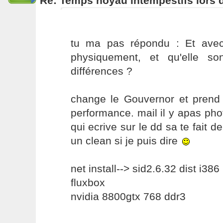
Re: Temps noyau intempestifs lors d
tu ma pas répondu : Et avec
physiquement, et qu'elle so
différences ?
change le Gouvernor et prend c
performance. mail il y apas phot
qui ecrive sur le dd sa te fait d
un clean si je puis dire
net install--> sid2.6.32 dist i386
fluxbox
nvidia 8800gtx 768 ddr3