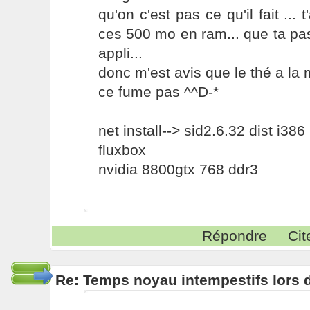
qu'on c'est pas ce qu'il fait ... 
ces 500 mo en ram... que ta pa
appli...
donc m'est avis que le thé a la 
ce fume pas ^^D-*
net install--> sid2.6.32 dist i386
fluxbox
nvidia 8800gtx 768 ddr3
Répondre
Cit
Re: Temps noyau intempestifs lors d