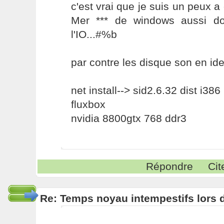
c'est vrai que je suis un peux a 
Mer *** de windows aussi do
l'IO...#%b
par contre les disque son en id
net install--> sid2.6.32 dist i386
fluxbox
nvidia 8800gtx 768 ddr3
Répondre
Cit
Re: Temps noyau intempestifs lors d