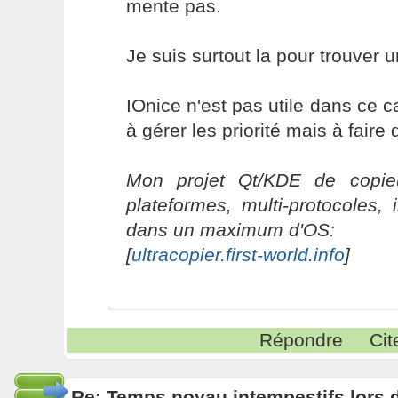
mente pas.
Je suis surtout la pour trouver u
IOnice n'est pas utile dans ce 
à gérer les priorité mais à fair
Mon projet Qt/KDE de copieu
plateformes, multi-protocoles, 
dans un maximum d'OS:
[
ultracopier.first-world.info
]
Répondre
Cit
Re: Temps noyau intempestifs lors d