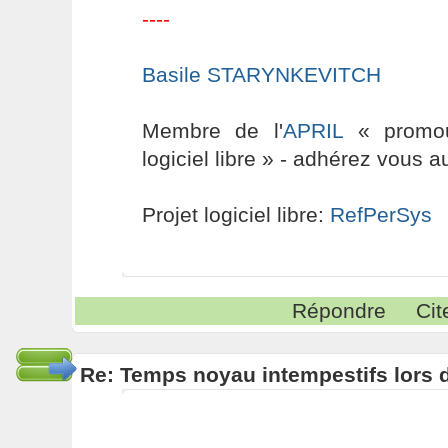
----
Basile STARYNKEVITCH
Membre de l'
APRIL
« promouv
logiciel libre » - adhérez vous a
Projet logiciel libre:
RefPerSys
Répondre
Cit
Re: Temps noyau intempestifs lors d