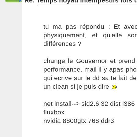
Re: Temps noyau intempestifs lors d
tu ma pas répondu : Et avec
physiquement, et qu'elle so
différences ?
change le Gouvernor et prend c
performance. mail il y apas phot
qui ecrive sur le dd sa te fait d
un clean si je puis dire
net install--> sid2.6.32 dist i386
fluxbox
nvidia 8800gtx 768 ddr3