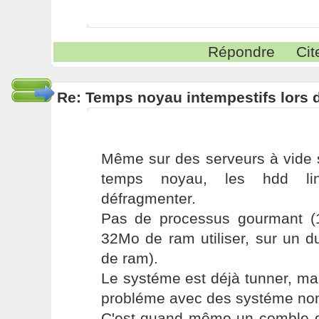
Répondre
Cit
Re: Temps noyau intempestifs lors d
Même sur des serveurs à vide s
temps noyau, les hdd li
défragmenter.
Pas de processus gourmant (
32Mo de ram utiliser, sur un 
de ram).
Le systéme est déjà tunner, ma
probléme avec des systéme non
C'est quand même un comble q