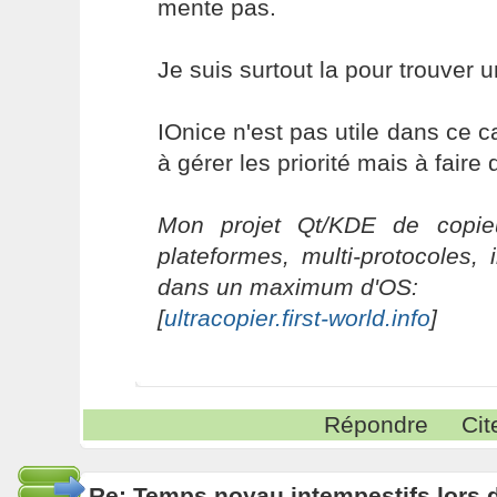
mente pas.
Je suis surtout la pour trouver u
IOnice n'est pas utile dans ce 
à gérer les priorité mais à fair
Mon projet Qt/KDE de copieu
plateformes, multi-protocoles, 
dans un maximum d'OS:
[
ultracopier.first-world.info
]
Répondre
Cit
Re: Temps noyau intempestifs lors d