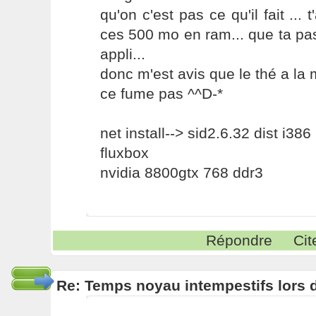
qu'on c'est pas ce qu'il fait ... 
ces 500 mo en ram... que ta pa
appli...
donc m'est avis que le thé a la 
ce fume pas ^^D-*
net install--> sid2.6.32 dist i386
fluxbox
nvidia 8800gtx 768 ddr3
Répondre
Cit
Re: Temps noyau intempestifs lors d