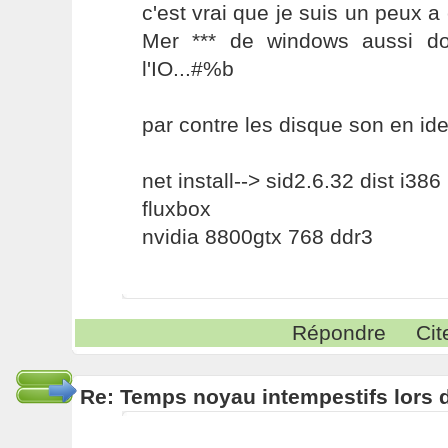
c'est vrai que je suis un peux a 
Mer *** de windows aussi do
l'IO...#%b
par contre les disque son en id
net install--> sid2.6.32 dist i386
fluxbox
nvidia 8800gtx 768 ddr3
Répondre
Cit
Re: Temps noyau intempestifs lors d