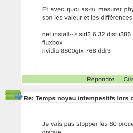
Et avec quoi as-tu mesurer phy
son les valeur et les différence
net install--> sid2.6.32 dist i386
fluxbox
nvidia 8800gtx 768 ddr3
Répondre
Cit
Re: Temps noyau intempestifs lors d
Je vais pas stopper les 80 pro
disque.