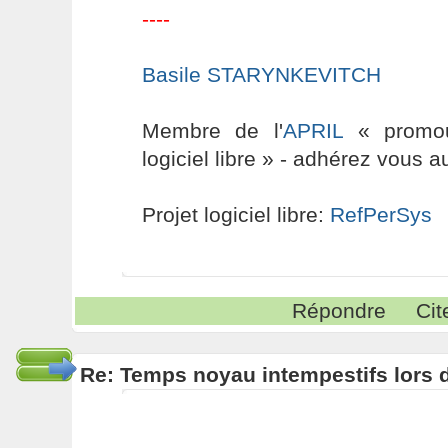
----
Basile STARYNKEVITCH
Membre de l'
APRIL
« promouv
logiciel libre » - adhérez vous a
Projet logiciel libre:
RefPerSys
Répondre
Cit
Re: Temps noyau intempestifs lors d