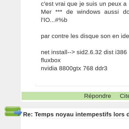
c'est vrai que je suis un peux a 
Mer *** de windows aussi do
l'IO...#%b
par contre les disque son en id
net install--> sid2.6.32 dist i386
fluxbox
nvidia 8800gtx 768 ddr3
Répondre
Cit
Re: Temps noyau intempestifs lors d