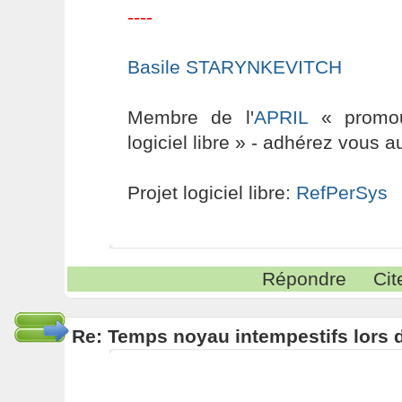
----
Basile STARYNKEVITCH
Membre de l'
APRIL
« promouv
logiciel libre » - adhérez vous a
Projet logiciel libre:
RefPerSys
Répondre
Cit
Re: Temps noyau intempestifs lors d