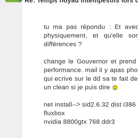
Re: Temps noyau intempestifs lors d
tu ma pas répondu : Et avec
physiquement, et qu'elle so
différences ?
change le Gouvernor et prend c
performance. mail il y apas phot
qui ecrive sur le dd sa te fait d
un clean si je puis dire
net install--> sid2.6.32 dist i386
fluxbox
nvidia 8800gtx 768 ddr3