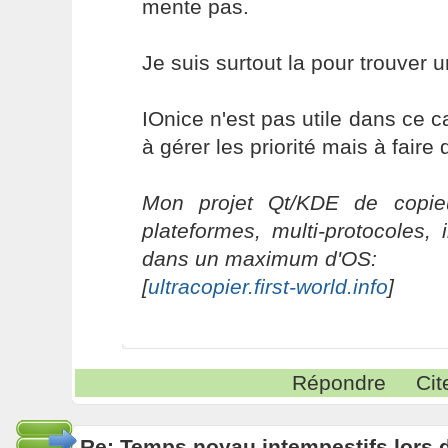
mente pas.
Je suis surtout la pour trouver u
IOnice n'est pas utile dans ce 
à gérer les priorité mais à fair
Mon projet Qt/KDE de copieu
plateformes, multi-protocoles, 
dans un maximum d'OS:
[
ultracopier.first-world.info
]
Répondre
Cit
Re: Temps noyau intempestifs lors d