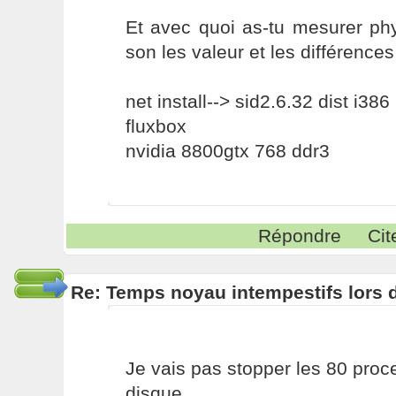
Et avec quoi as-tu mesurer phy
son les valeur et les différence
net install--> sid2.6.32 dist i386
fluxbox
nvidia 8800gtx 768 ddr3
Répondre
Cit
Re: Temps noyau intempestifs lors d
Je vais pas stopper les 80 pro
disque.