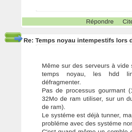
Répondre
Cit
Re: Temps noyau intempestifs lors d
Même sur des serveurs à vide s
temps noyau, les hdd li
défragmenter.
Pas de processus gourmant (
32Mo de ram utiliser, sur un 
de ram).
Le systéme est déjà tunner, ma
probléme avec des systéme non
C'est quand même un comble q