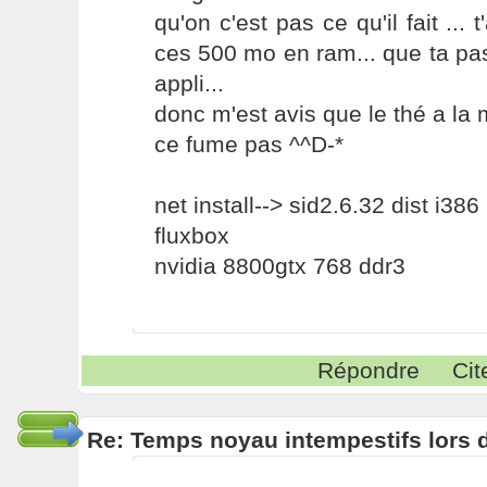
qu'on c'est pas ce qu'il fait ... 
ces 500 mo en ram... que ta pa
appli...
donc m'est avis que le thé a la 
ce fume pas ^^D-*
net install--> sid2.6.32 dist i386
fluxbox
nvidia 8800gtx 768 ddr3
Répondre
Cit
Re: Temps noyau intempestifs lors d