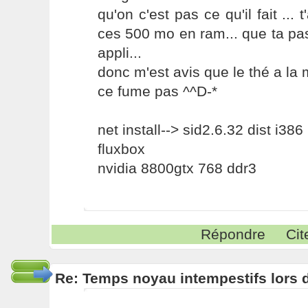
qu'on c'est pas ce qu'il fait ... 
ces 500 mo en ram... que ta pa
appli...
donc m'est avis que le thé a la 
ce fume pas ^^D-*
net install--> sid2.6.32 dist i386
fluxbox
nvidia 8800gtx 768 ddr3
Répondre
Cit
Re: Temps noyau intempestifs lors d