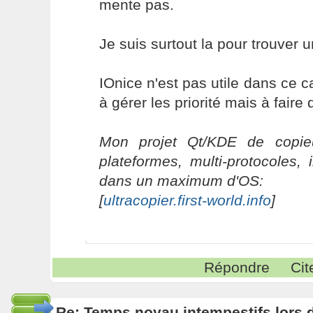
mente pas.
Je suis surtout la pour trouver u
IOnice n'est pas utile dans ce 
à gérer les priorité mais à fair
Mon projet Qt/KDE de copieu
plateformes, multi-protocoles, 
dans un maximum d'OS:
[
ultracopier.first-world.info
]
Répondre
Cit
Re: Temps noyau intempestifs lors d