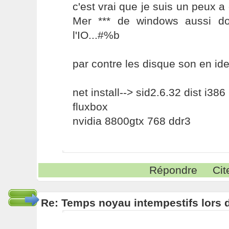
c'est vrai que je suis un peux a 
Mer *** de windows aussi do
l'IO...#%b
par contre les disque son en id
net install--> sid2.6.32 dist i386
fluxbox
nvidia 8800gtx 768 ddr3
Répondre
Cit
Re: Temps noyau intempestifs lors d