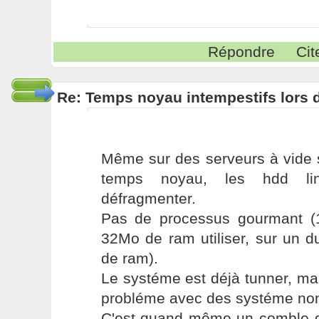
Répondre
Cit
Re: Temps noyau intempestifs lors d
Même sur des serveurs à vide s
temps noyau, les hdd li
défragmenter.
Pas de processus gourmant (
32Mo de ram utiliser, sur un 
de ram).
Le systéme est déjà tunner, ma
probléme avec des systéme non
C'est quand même un comble q