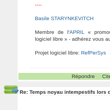
----
Basile STARYNKEVITCH
Membre de l'
APRIL
« promouv
logiciel libre » - adhérez vous a
Projet logiciel libre:
RefPerSys
Répondre
Cit
Re: Temps noyau intempestifs lors d