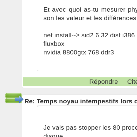
Et avec quoi as-tu mesurer phy
son les valeur et les différence
net install--> sid2.6.32 dist i386
fluxbox
nvidia 8800gtx 768 ddr3
Répondre
Cit
Re: Temps noyau intempestifs lors d
Je vais pas stopper les 80 pro
disque.