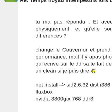
Re: Temps noyau intempestifs lors d
tu ma pas répondu : Et avec
physiquement, et qu'elle so
différences ?
change le Gouvernor et prend c
performance. mail il y apas phot
qui ecrive sur le dd sa te fait d
un clean si je puis dire
net install--> sid2.6.32 dist i386
fluxbox
nvidia 8800gtx 768 ddr3