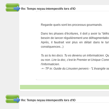
Re: Temps noyau intempestifs lors d'IO
Regarde quels sont les processus gourmands.
Dans les phases d'écritures, il doit y avoir la "d
besoin de lancer régulièrement une défragmentatio
Après, il faudrait voir plus en détail dans le 
conséquences...)
Tu as lu les docs. Tu es devenu un informaticien. Que
ou non. Lire la doc, c'est le Premier et Unique C
l'informaticien.
-+- TP in: Guide du Linuxien pervers - "L'évangile 
Re: Temps noyau intempestifs lors d'IO