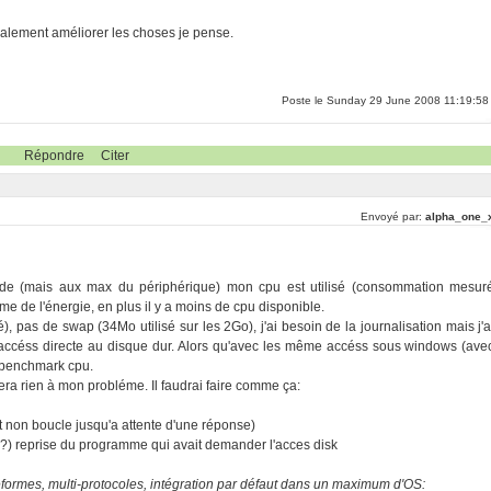
galement améliorer les choses je pense.
Poste le Sunday 29 June 2008 11:19:58
Répondre
Citer
Envoyé par:
alpha_one_
pide (mais aux max du périphérique) mon cpu est utilisé (consommation mesur
e de l'énergie, en plus il y a moins de cpu disponible.
, pas de swap (34Mo utilisé sur les 2Go), j'ai besoin de la journalisation mais j'a
céss directe au disque dur. Alors qu'avec les même accéss sous windows (ave
s benchmark cpu.
era rien à mon probléme. Il faudrai faire comme ça:
t non boucle jusqu'a attente d'une réponse)
rq?) reprise du programme qui avait demander l'acces disk
eformes, multi-protocoles, intégration par défaut dans un maximum d'OS: