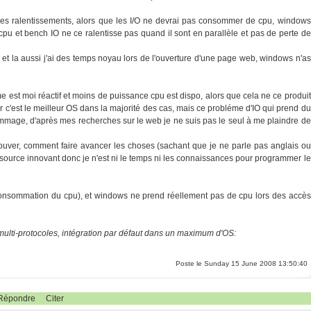
des ralentissements, alors que les I/O ne devrai pas consommer de cpu, windows
u et bench IO ne ce ralentisse pas quand il sont en parallèle et pas de perte de
et la aussi j'ai des temps noyau lors de l'ouverture d'une page web, windows n'as
e est moi réactif et moins de puissance cpu est dispo, alors que cela ne ce produit
 c'est le meilleur OS dans la majorité des cas, mais ce probléme d'IO qui prend du
ommage, d'après mes recherches sur le web je ne suis pas le seul à me plaindre de
 trouver, comment faire avancer les choses (sachant que je ne parle pas anglais ou
en source innovant donc je n'est ni le temps ni les connaissances pour programmer le
a consommation du cpu), et windows ne prend réellement pas de cpu lors des accès
 multi-protocoles, intégration par défaut dans un maximum d'OS:
Poste le Sunday 15 June 2008 13:50:40
Répondre
Citer