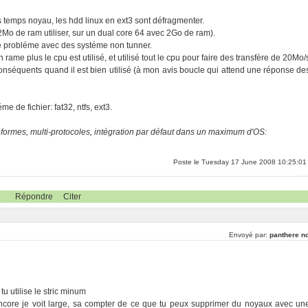
s temps noyau, les hdd linux en ext3 sont défragmenter.
o de ram utiliser, sur un dual core 64 avec 2Go de ram).
me probléme avec des systéme non tunner.
e plus le cpu est utilisé, et utilisé tout le cpu pour faire des transfère de 20Mo/
conséquents quand il est bien utilisé (à mon avis boucle qui attend une réponse de
 de fichier: fat32, ntfs, ext3.
eformes, multi-protocoles, intégration par défaut dans un maximum d'OS:
Poste le Tuesday 17 June 2008 10:25:01
Répondre
Citer
Envoyé par:
panthere no
tu utilise le stric minum
core je voit large, sa compter de ce que tu peux supprimer du noyaux avec un