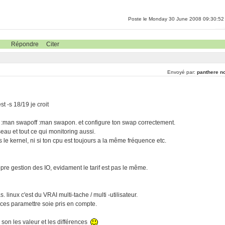
Poste le Monday 30 June 2008 09:30:52
Répondre
Citer
Envoyé par:
panthere no
t -s 18/19 je croit
. :man swapoff :man swapon. et configure ton swap correctement.
au et tout ce qui monitoring aussi.
 le kernel, ni si ton cpu est toujours a la même fréquence etc.
ropre gestion des IO, evidament le tarif est pas le même.
linux c'est du VRAI multi-tache / multi -utilisateur.
 ces paramettre soie pris en compte.
son les valeur et les différences