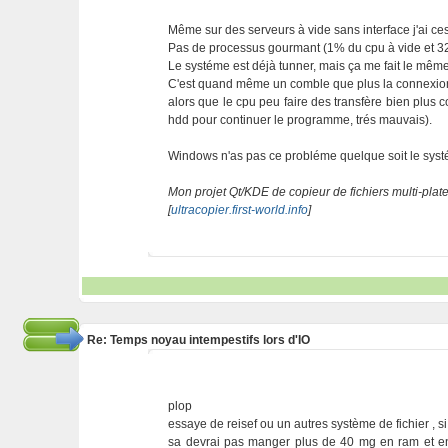
Même sur des serveurs à vide sans interface j'ai ce
Pas de processus gourmant (1% du cpu à vide et 32M
Le systéme est déjà tunner, mais ça me fait le mê
C'est quand même un comble que plus la connexion ram
alors que le cpu peu faire des transfère bien plus 
hdd pour continuer le programme, trés mauvais).
Windows n'as pas ce probléme quelque soit le systéme
Mon projet Qt/KDE de copieur de fichiers multi-plat
[
ultracopier.first-world.info
]
Re: Temps noyau intempestifs lors d'IO
plop
essaye de reisef ou un autres système de fichier , si 
sa devrai pas manger plus de 40 mg en ram et en