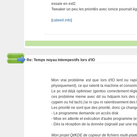
essaie en ext2.
Tweaker un peu les priorités avec ionice pourrait é
[
catwell.info
]
Re: Temps noyau intempestifs lors d'IO
Mon vrai probléme est que lors d'IO lent ou ra
physiquement), ce qui ralenti la machine et consomm
Le pc est déjà optimiser (gentoo correctement réglé)
ces probléme meme avec dd ou hdparm lors des ac
cygwin ou hd tach) j'ai ni cpu ni ralentissement de
Les priorité ne sont que des priorité, donc ça chang
- Le programme demande un accés disk
- Mise en attente et exécution d'autre programme (e
- Dés la réception de la donnée (signalé par une i
Mon projet Qt/KDE de copieur de fichiers multi-plat