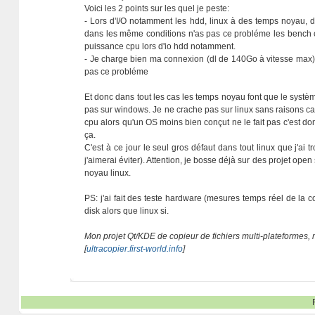
Voici les 2 points sur les quel je peste:
- Lors d'I/O notamment les hdd, linux à des temps noyau, 
dans les même conditions n'as pas ce probléme les bench cp
puissance cpu lors d'io hdd notamment.
- Je charge bien ma connexion (dl de 140Go à vitesse max) 
pas ce probléme
Et donc dans tout les cas les temps noyau font que le systèm
pas sur windows. Je ne crache pas sur linux sans raisons car
cpu alors qu'un OS moins bien conçut ne le fait pas c'est d
ça.
C'est à ce jour le seul gros défaut dans tout linux que j'ai
j'aimerai éviter). Attention, je bosse déjà sur des projet op
noyau linux.
PS: j'ai fait des teste hardware (mesures temps réel de l
disk alors que linux si.
Mon projet Qt/KDE de copieur de fichiers multi-plateformes,
[
ultracopier.first-world.info
]