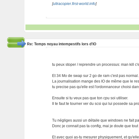
[
ultracopier.first-world.info
]
Re: Temps noyau intempestifs lors d'IO
tu peux stoper / reprendre un processus: man kill c'es
Et 34 Mo de swap sur 2 go de ram c'est pas normal
La journalisation mange des IO de même que le rese
tu precise pas qu'elle est l'ordonnanceur choisi dans
Ensuite si tu veux pas que ton cpu soi utiliser.
Il te faut te tourner ver du scsi qui lui possede sa p
Tu négliges aussi un détaile que windows ne fait pas. 
Donc je connait pas ta config, mai je doute que tout
Et avec quoi as-tu mesurer physiquement, et qu'elle 