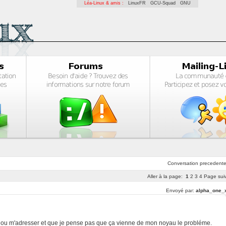
Léa-Linux & amis :
LinuxFR
GCU-Squad
GNU
Conversation
precedent
Aller à la page:
1
2
3
4
Page sui
Envoyé par:
alpha_one_
pas ou m'adresser et que je pense pas que ça vienne de mon noyau le probléme.