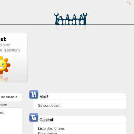
Moi !
e
ou
suivante
vante
Se connecter !
x86
General
Liste des forums