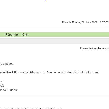
Poste le Monday 30 June 2008 17:07:07
Répondre
Citer
Envoyé par:
alpha_one_
ès disque.
ns utilise 34Mo sur les 2Go de ram. Pour le serveur dons je parler plus haut.
pc.
e).
 serveur dédié.