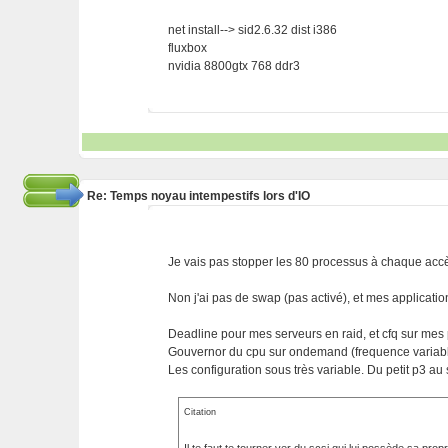
net install--> sid2.6.32 dist i386
fluxbox
nvidia 8800gtx 768 ddr3
Re: Temps noyau intempestifs lors d'IO
Je vais pas stopper les 80 processus à chaque acc
Non j'ai pas de swap (pas activé), et mes applicatio
Deadline pour mes serveurs en raid, et cfq sur mes 
Gouvernor du cpu sur ondemand (frequence variabl
Les configuration sous très variable. Du petit p3 au
Citation