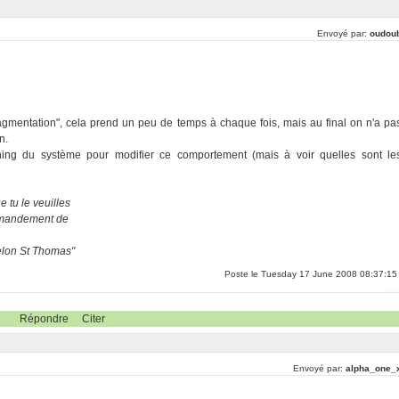
Envoyé par:
oudou
éfragmentation", cela prend un peu de temps à chaque fois, mais au final on n'a pa
n.
tuning du système pour modifier ce comportement (mais à voir quelles sont le
 tu le veuilles
ommandement de
selon St Thomas"
Poste le Tuesday 17 June 2008 08:37:15
Répondre
Citer
Envoyé par:
alpha_one_