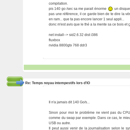
compilation.
pis 140 go /sec sa me parait énorme
un disque 
pas une référence, il ce garde bien de te dire la véri
en ram... que ta pas encore lancer 1 seul appli...
donc m'est avis que le thé a la mente sa ce bois et
net install--> sid2.6.32 dist i386
fluxbox
nvidia 8800gtx 768 ddr3
Re: Temps noyau intempestifs lors d'IO
Il n'a jamais dit 140 Go/s...
Sinon pour moi le problème ne vient pas du CPU. 
comme du swap par exemple. Dans ce cas, le mieux 
USB ou autre.
Il peut aussi venir de la journalisation selon le 