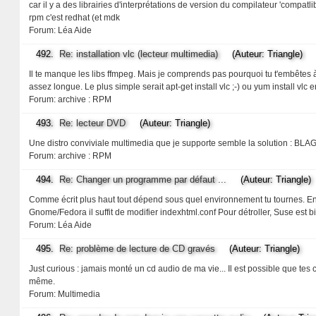
car il y a des librairies d'interprétations de version du compilateur 'compatl
rpm c'est redhat (et mdk
Forum:
Léa Aide
492.
Re: installation vlc (lecteur multimedia)
(Auteur: Triangle)
Il te manque les libs ffmpeg. Mais je comprends pas pourquoi tu t'embêtes 
assez longue. Le plus simple serait apt-get install vlc ;-) ou yum install vlc 
Forum:
archive : RPM
493.
Re: lecteur DVD
(Auteur: Triangle)
Une distro conviviale multimedia que je supporte semble la solution : B
Forum:
archive : RPM
494.
Re: Changer un programme par défaut ...
(Auteur: Triangle)
Comme écrit plus haut tout dépend sous quel environnement tu tournes. En pl
Gnome/Fedora il suffit de modifier indexhtml.conf Pour détroller, Suse est 
Forum:
Léa Aide
495.
Re: problème de lecture de CD gravés
(Auteur: Triangle)
Just curious : jamais monté un cd audio de ma vie... Il est possible que tes
même.
Forum:
Multimedia