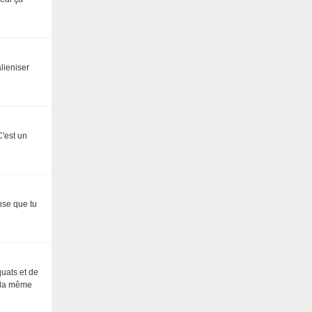
lieniser
C'est un
nse que tu
quats et de
t la même