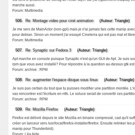
marche aussi.
Forum:
Multimedia
506.
Re: Montage video pour ciné animation
(Auteur: Triangle)
Je me sers de MainActor (non-gpl) mais je n'ai jamais fais cette manip avec.
pour debian. Sinon un moment j'ai essayé Cinelerra qui est pas mal et libre 
Forum:
Multimedia
507.
Re: Synaptic sur Fedora 3
(Auteur: Triangle)
Apt marche en console puisque Synaptic n'est qu'un GUI de Apt. Je suis sou
rpm que vous avez installé? Pour répondre à la question au-dessus gtk est la 
Forum:
archive : RPM
508.
Re: augmenter l'espace disque sous linux
(Auteur: Triangle)
Je suis pas certain du tout que tu puisses modifier une partition montée. L
vas rencontrer est l'écriture en ntfs. Le soluce serait de convertir ces part
Forum:
archive : RPM
509.
Re: Mozilla Firefox
(Auteur: Triangle)
Firefox est délivré depuis le site Mozilla en binaire compressé, cad qu'il s
créer un lanceur vers /usr/local/firefox-installer/firefox. Ensuite relinker l
manip pour Thunderbird).
Forum:
Léa Aide