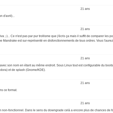
21 ans
 d'avril)...
21 ans
;-)... Ce n'est pas par pur trollisme que j'écris ça mais il suffit de comparer les po
ue Mandrake est sur-représenté en disfonctionnements de tous ordres. Vous l'aurez
21 ans
oix avec son nom en étant au même endroit. Sous Linux tout est configurable du boot
fedora) et de splash (Gnome/KDE).
21 ans
ans ce format.
21 ans
 rpm non-fonctionnel. Dans le sens du downgrade celà a encore plus de chances de f