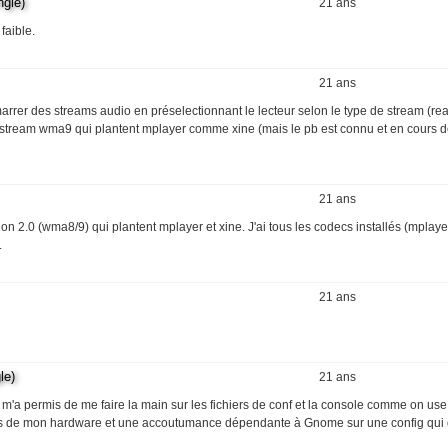
gle)
21 ans
faible.
21 ans
rrer des streams audio en préselectionnant le lecteur selon le type de stream (rea
es stream wma9 qui plantent mplayer comme xine (mais le pb est connu et en cours 
21 ans
on 2.0 (wma8/9) qui plantent mplayer et xine. J'ai tous les codecs installés (mplayer
.
21 ans
le)
21 ans
'a permis de me faire la main sur les fichiers de conf et la console comme on use
ques de mon hardware et une accoutumance dépendante à Gnome sur une config qui d