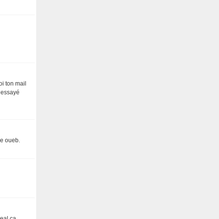
oi ton mail
i essayé
le oueb.
eal ça