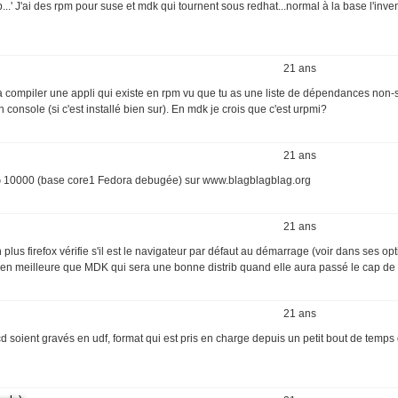
ib...' J'ai des rpm pour suse et mdk qui tournent sous redhat...normal à la base l'inve
21 ans
à compiler une appli qui existe en rpm vu que tu as une liste de dépendances non-s
en console (si c'est installé bien sur). En mdk je crois que c'est urpmi?
21 ans
LAG 10000 (base core1 Fedora debugée) sur www.blagblagblag.org
21 ans
us firefox vérifie s'il est le navigateur par défaut au démarrage (voir dans ses op
bien meilleure que MDK qui sera une bonne distrib quand elle aura passé le cap de l
21 ans
 cd soient gravés en udf, format qui est pris en charge depuis un petit bout de temp