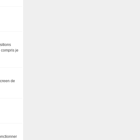
sitions
 compris je
screen de
onctionner