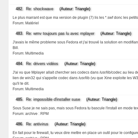
482.
Re: shockwave
(Auteur: Triangle)
Le plus marrant est que ma version de plugin (7) lis les *.swf donc les peti
Forum:
Matériel
483.
Re: wmv toujours pas lu avec mplayer
(Auteur: Triangle)
J'avais le même probleme sous Fedora et j'ai trouvé la solution en modifiant
Bill.
Forum:
Multimedia
484.
Re: drivers vidéos
(Auteur: Triangle)
J'ai vu que Mplayer allait chercher ses codecs dans /usr/lib/codec au lieu d
lien de win32 qui s'appelle codec dans /usr/lib (vu que Xine exploite les W3
qu'il te dit.
Forum:
Multimedia
485.
Re: impossible d'installer suse
(Auteur: Triangle)
Sous Suse je ne sais pas, mais sous Fedora tu bascule l'install en mode tex
Forum:
archive : RPM
486.
Re: antivirus
(Auteur: Triangle)
En fait pour le firewall, tu veux dire mettre en place un outil pour le confi