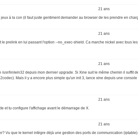
21 ans
ts jeux à la con (il faut juste gentiment demander au browser de les prendre en charg
21 ans
 le prelink en lui passant l'option --no_exec-shield. Ca marche nickel avec tous le
21 ans
e /usr/lin/win32 depuis mon dernier upgrade. Si Xine suit le même chemin il suffit d
2codec). Mais il y a encore plus simple qu'un init 3, lance xine depuis une console 
21 ans
te et tu configure l'affichage avant le démarrage de X.
21 ans
gurer? Vu que le kernel intègre déjà une gestion des ports de communication (iptable)