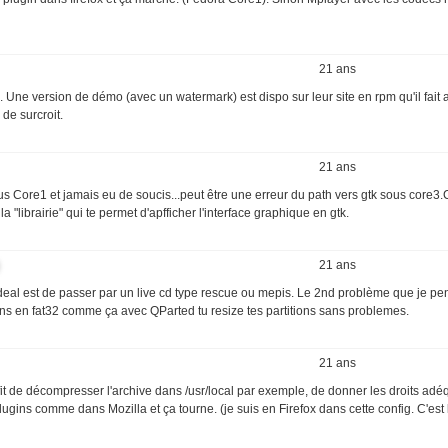
21 ans
 Une version de démo (avec un watermark) est dispo sur leur site en rpm qu'il fait a
de surcroit.
21 ans
s Core1 et jamais eu de soucis...peut être une erreur du path vers gtk sous core3.
"librairie" qui te permet d'apfficher l'interface graphique en gtk.
21 ans
'ideal est de passer par un live cd type rescue ou mepis. Le 2nd problème que je pe
itions en fat32 comme ça avec QParted tu resize tes partitions sans problemes.
21 ans
uffit de décompresser l'archive dans /usr/local par exemple, de donner les droits adé
es plugins comme dans Mozilla et ça tourne. (je suis en Firefox dans cette config. C'es