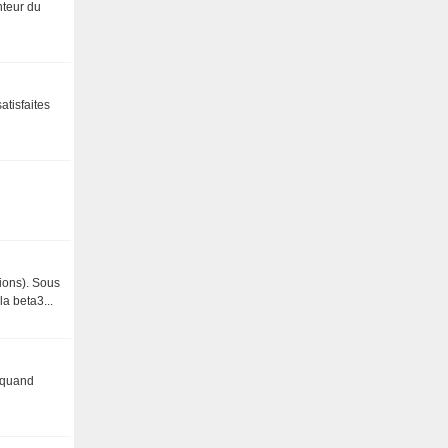
nteur du
atisfaites
tions). Sous
a beta3...
s quand