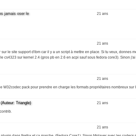
ns jamais oser le
21 ans
21 ans
r le site support d'ibm car il y a un script à mettre en place. Si tu veux, donnes m
t le cs4323 sur kernel 2.4 (gros pb en 2.6 en acpi sauf sous fedora core3). Sinon j'a
21 ans
re le W32codec pack pour prendre en charge les formats propriétaires nombreux sur 
uteur: Triangle)
21 ans
contrib.
21 ans
 plugin dans firefox et ça marche. (Fedora Core1). Sinon Mplayer avec les codecs r