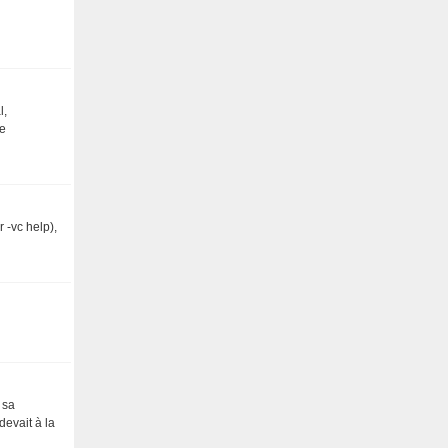
l,
de
 -vc help),
 sa
evait à la