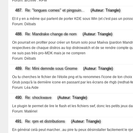
Forum:
archive : RPM
487.
Re: "longues cornes" et pingouin...
(Auteur: Triangle)
Et il y en a même qui parlent de porter KDE sous Win (et c'est pas un poisson
Forum:
Débats
488.
Re: Mandrake change de nom
(Auteur: Triangle)
On pourrait en profiter pour créer un forum solo pour Maéva (pardon Mandriva 
respectives de chaque distros au top distrowatch et de se rendre compte q
ne suis pas très pro-MDK mais je ne compren
Forum:
Débats
489.
Re: Mini demnde sous Gnome
(Auteur: Triangle)
Ou tu cherches le fichier de l'étoile.png et tu renommes l'icone de ton ch
Grub jusqu'à la dernière icone en passant par les écrans de rhgb (redhat-
Forum:
Léa Aide
490.
Re: shockwave
(Auteur: Triangle)
Le plugin te permet de lire le flash et les fichiers swf, donc les petits jeux d
Forum:
Matériel
491.
Re: rpm et distributions
(Auteur: Triangle)
En général celà peut marcher...au pire tu peux désinstaller facilement le