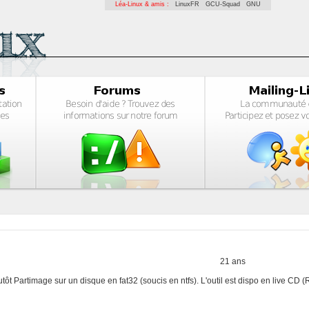
Léa-Linux & amis :
LinuxFR
GCU-Squad
GNU
21 ans
utôt Partimage sur un disque en fat32 (soucis en ntfs). L'outil est dispo en live CD 