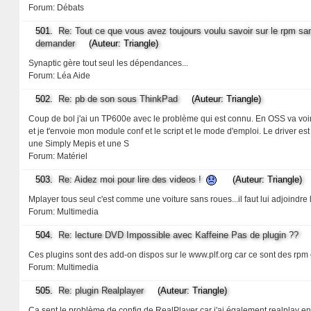
Forum:
Débats
501.
Re: Tout ce que vous avez toujours voulu savoir sur le rpm sa
demander
(Auteur: Triangle)
Synaptic gère tout seul les dépendances...
Forum:
Léa Aide
502.
Re: pb de son sous ThinkPad
(Auteur: Triangle)
Coup de bol j'ai un TP600e avec le problème qui est connu. En OSS va voir su
et je t'envoie mon module conf et le script et le mode d'emploi. Le driver es
une Simply Mepis et une S
Forum:
Matériel
503.
Re: Aidez moi pour lire des videos !
(Auteur: Triangle)
Mplayer tous seul c'est comme une voiture sans roues...il faut lui adjoind
Forum:
Multimedia
504.
Re: lecture DVD Impossible avec Kaffeine Pas de plugin ??
(A
Ces plugins sont des add-on dispos sur le www.plf.org car ce sont des rpm 
Forum:
Multimedia
505.
Re: plugin Realplayer
(Auteur: Triangle)
Ca sent le problème de config de RealPlayer car j'ai également realplay en