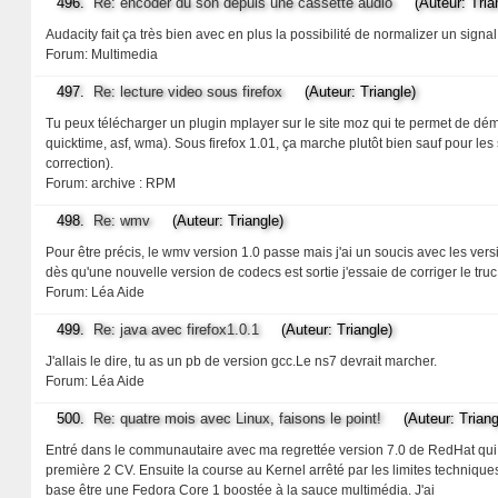
496.
Re: encoder du son depuis une cassette audio
(Auteur: Trian
Audacity fait ça très bien avec en plus la possibilité de normalizer un signal 
Forum:
Multimedia
497.
Re: lecture video sous firefox
(Auteur: Triangle)
Tu peux télécharger un plugin mplayer sur le site moz qui te permet de déma
quicktime, asf, wma). Sous firefox 1.01, ça marche plutôt bien sauf pour l
correction).
Forum:
archive : RPM
498.
Re: wmv
(Auteur: Triangle)
Pour être précis, le wmv version 1.0 passe mais j'ai un soucis avec les versi
dès qu'une nouvelle version de codecs est sortie j'essaie de corriger le truc
Forum:
Léa Aide
499.
Re: java avec firefox1.0.1
(Auteur: Triangle)
J'allais le dire, tu as un pb de version gcc.Le ns7 devrait marcher.
Forum:
Léa Aide
500.
Re: quatre mois avec Linux, faisons le point!
(Auteur: Triang
Entré dans le communautaire avec ma regrettée version 7.0 de RedHat qui m
première 2 CV. Ensuite la course au Kernel arrêté par les limites techni
base être une Fedora Core 1 boostée à la sauce multimédia. J'ai