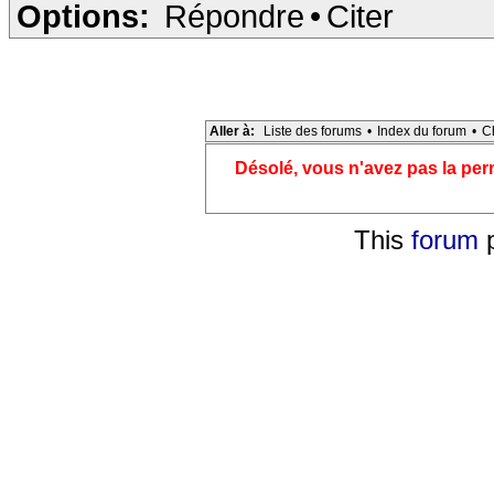
Options:
Répondre
•
Citer
Aller à:
Liste des forums
•
Index du forum
•
C
Désolé, vous n'avez pas la pe
This
forum
p