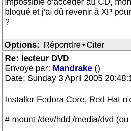
impossible d'acceder au CD, mon 
bloqué et j'ai dû revenir à XP pou
?
Options:
Répondre
•
Citer
Re: lecteur DVD
Envoyé par:
Mandrake
()
Date: Sunday 3 April 2005 20:48:
Installer Fedora Core, Red Hat n'es
# mount /dev/hdd /media/dvd (ou 