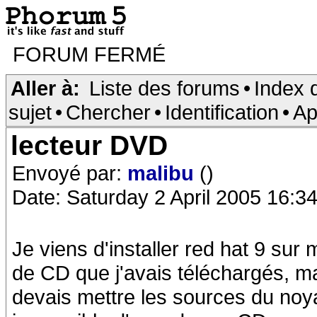
FORUM FERMÉ
Aller à:
Liste des forums
•
Index 
sujet
•
Chercher
•
Identification
•
Ap
lecteur DVD
Envoyé par:
malibu
()
Date: Saturday 2 April 2005 16:3
Je viens d'installer red hat 9 sur 
de CD que j'avais téléchargés, mai
devais mettre les sources du noya