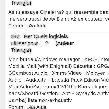
Triangle)
As tu essayé Cinelerra? qui ressemble bea
me sers aussi de AviDemux2 en couteau su
Forum:
Léa Aide
542.
Re: Quels logiciels
utiliser pour ... ?
(Auteur:
Triangle)
Mon bureau/windows manager : XFCE Interne
Mozilla Mail (with Enigmail) Sécurité : GP
GCombust Audio : Xmms Video : Mplayer +
Audio : Audacity + Lapsda Pack Edition Vid
MainActor/Avidemux/DVDRip Bureautique :
Xaos/Xboard Gestion : Apt + Synaptic Antivi
Samba) liste non-exhaustiv
Forum:
Léa Aide