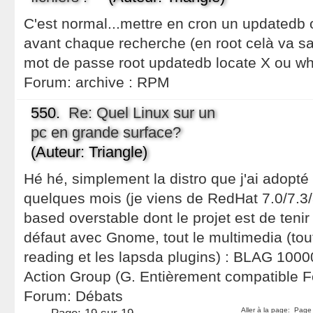
C'est normal...mettre en cron un updatedb 
avant chaque recherche (en root celà va san
mot de passe root updatedb locate X ou wh
Forum:
archive : RPM
550.
Re: Quel Linux sur un
pc en grande surface?
(Auteur: Triangle)
Hé hé, simplement la distro que j'ai adopté
quelques mois (je viens de RedHat 7.0/7.3/8
based overstable dont le projet est de tenir
défaut avec Gnome, tout le multimedia (tout
reading et les lapsda plugins) : BLAG 1000
Action Group (G. Entièrement compatible Fe
Forum:
Débats
Aller à la page:
Page