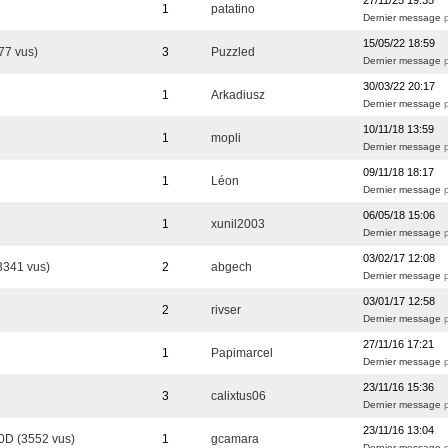
27/11/25 19:35
1
patatino
Dernier message
15/05/22 18:59
77 vus)
3
Puzzled
Dernier message
30/03/22 20:17
1
Arkadiusz
Dernier message
p
10/11/18 13:59
1
mopli
Dernier message
09/11/18 18:17
1
Léon
Dernier message
06/05/18 15:06
1
xunil2003
Dernier message
03/02/17 12:08
3341 vus)
2
abgech
Dernier message
03/01/17 12:58
2
rivser
Dernier message
27/11/16 17:21
1
Papimarcel
Dernier message
23/11/16 15:36
3
calixtus06
Dernier message
23/11/16 13:04
30D (3552 vus)
1
gcamara
Dernier message