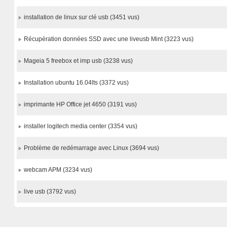
installation de linux sur clé usb (3451 vus)
Récupération données SSD avec une liveusb Mint (3223 vus)
Mageia 5 freebox et imp usb (3238 vus)
Installation ubuntu 16.04lts (3372 vus)
imprimante HP Office jet 4650 (3191 vus)
installer logitech media center (3354 vus)
Problème de redémarrage avec Linux (3694 vus)
webcam APM (3234 vus)
live usb (3792 vus)