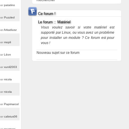
Rechercher
par
patatino
Ce forum !
par
Puzzled
Le forum :: Matériel
Vous voulez savoir si votre matériel est
ar
Arkadiusz
supporté par Linux, ou vous avez un problème
pour installer un module ? Ce forum est pour
par
mopli
vous !
Nouveau sujet sur ce forum
par
Léon
par
xunil2003
par
nicola
par
nicola
par
Papimarcel
par
calixtus06
par
gcamara