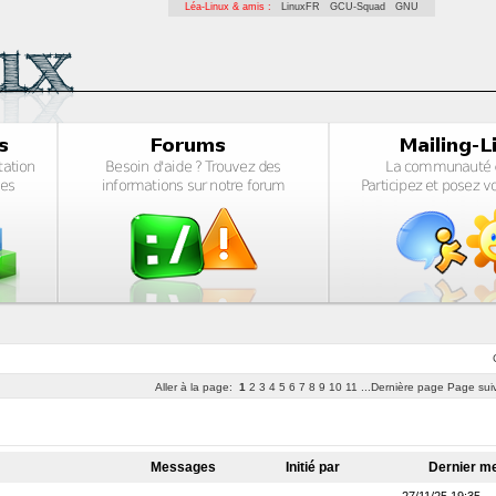
Léa-Linux & amis :
LinuxFR
GCU-Squad
GNU
Aller à la page:
1
2
3
4
5
6
7
8
9
10
11
...Dernière page
Page sui
Messages
Initié par
Dernier 