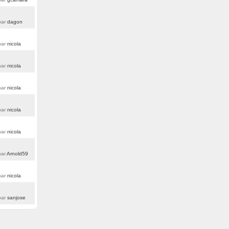
par
dagon
par
nicola
par
nicola
par
nicola
par
nicola
par
nicola
ar
Arnold59
par
nicola
par
sanjose