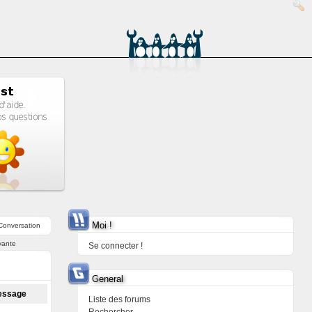
Moi !
Conversation
vante
Se connecter !
General
message
Liste des forums