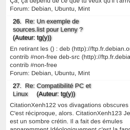
Ça, ça dépend de ce que tu veux qu'il t'arri
Forum:
Debian, Ubuntu, Mint
26.
Re: Un exemple de
sources.list pour Lenny ?
(Auteur: tg(y))
En retirant les () : deb (http)://ftp.fr.debia
contrib #non-free deb-src (http)://ftp.fr.deb
contrib #non-free
Forum:
Debian, Ubuntu, Mint
27.
Re: Compatibilité PC et
Linux
(Auteur: tg(y))
CitationXenh122 vos divagations obscures 
C'est réciproque, alors. CitationXenh123 J
est un sombre crétin. Il a fait des émules
apparemment.Idéologiquement c'est la fang