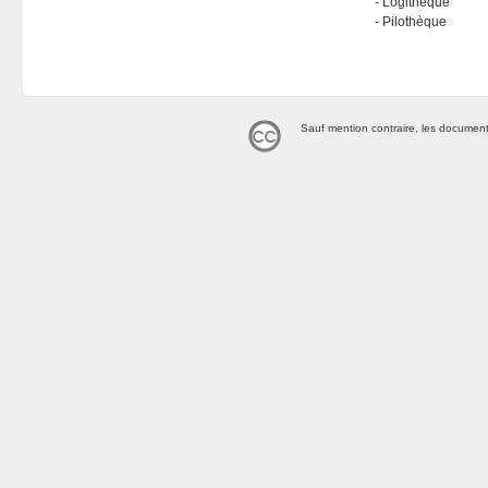
Logithèque
Pilothèque
Sauf mention contraire, les document