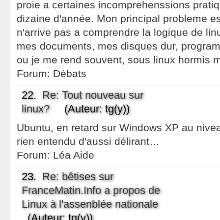
proie a certaines incomprehenssions prati
dizaine d'année. Mon principal probleme es
n'arrive pas a comprendre la logique de li
mes documents, mes disques dur, programes
ou je me rend souvent, sous linux hormis 
Forum:
Débats
22.
Re: Tout nouveau sur
linux?
(Auteur: tg(y))
Ubuntu, en retard sur Windows XP au nive
rien entendu d'aussi délirant…
Forum:
Léa Aide
23.
Re: bêtises sur
FranceMatin.Info a propos de
Linux à l'assenblée nationale
(Auteur: tg(y))