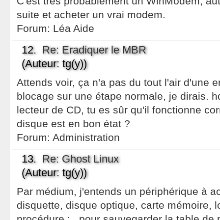
C'est très probablement un WinModem, auta
suite et acheter un vrai modem.
Forum:
Léa Aide
12.
Re: Eradiquer le MBR
(Auteur: tg(y))
Attends voir, ça n'a pas du tout l'air d'une 
blocage sur une étape normale, je dirais. h
lecteur de CD, tu es sûr qu'il fonctionne co
disque est en bon état ?
Forum:
Administration
13.
Re: Ghost Linux
(Auteur: tg(y))
Par médium, j'entends un périphérique à ac
disquette, disque optique, carte mémoire,
procédure : , pour sauvegarder la table de pa