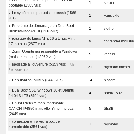
Installation LMDE5 : partition EFI non
1
sorgin
bootable (1585 vus)
Le système de paquets est cassé (1568
1
Vansickle
vus)
Problème de démarrage en Dual Boot
1
vlotho
Buster/Windows 10 (1913 vus)
passage de Linux Mint 16 à Linux Mint
9
contender mousta
17..ou plus (2677 vus)
Zorin: Ubuntu qui ressemble à Windows
5
krissss
(mais en mieux...) (3052 vus)
message à l'ouverture (5359 vus)
Aller
21
raymond.michel
à la page:
1
2
Debutant sous linux (3441 vus)
14
nissart
Dual Boot SSD Windows 10 et Ubuntu
4
obelix1502
14.04.3 LTS (2594 vus)
Ubuntu détecte mon imprimante
CANON IP4850 mais elle n'imprime pas
5
SEBB
(2649 vus)
connexion wifi avec la box de
1
raymond
numericable (3561 vus)