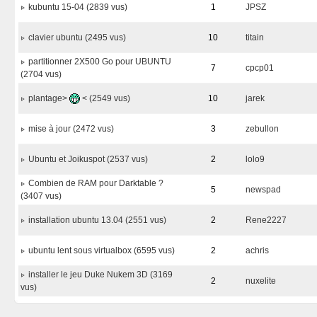
kubuntu 15-04 (2839 vus)
1
JPSZ
clavier ubuntu (2495 vus)
10
titain
partitionner 2X500 Go pour UBUNTU
7
cpcp01
(2704 vus)
plantage>
< (2549 vus)
10
jarek
mise à jour (2472 vus)
3
zebullon
Ubuntu et Joikuspot (2537 vus)
2
lolo9
Combien de RAM pour Darktable ?
5
newspad
(3407 vus)
installation ubuntu 13.04 (2551 vus)
2
Rene2227
ubuntu lent sous virtualbox (6595 vus)
2
achris
installer le jeu Duke Nukem 3D (3169
2
nuxelite
vus)