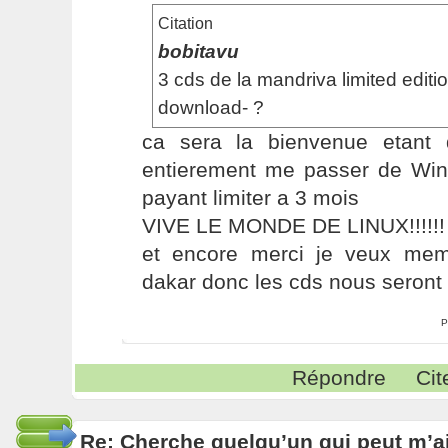
Citation
bobitavu
3 cds de la mandriva limited edit
download- ?
ca sera la bienvenue etant
entierement me passer de Wind
payant limiter a 3 mois
VIVE LE MONDE DE LINUX!!!!!!
et encore merci je veux me
dakar donc les cds nous seront u
P
Répondre
Cit
Re: Cherche quelqu’un qui peut m’ai