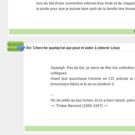
isos du fait d'une connection internet trop lente et de maga
la poste pour que je puisse faire parti de la famille des linu
Re: Cherche quelqu’un qui peut m’aider à obtenir Linux
Aaaargh. Pas de bol, je viens de filer ma collect
collègues.
Avant que quiconque t’envoie un CD, précise la d
processeur Alpha si tu as un pontium 2.
--
On ne prête qu’aux riches, et on a bien raison, parc
-+- Tristan Bernard (1866-1947) -+-