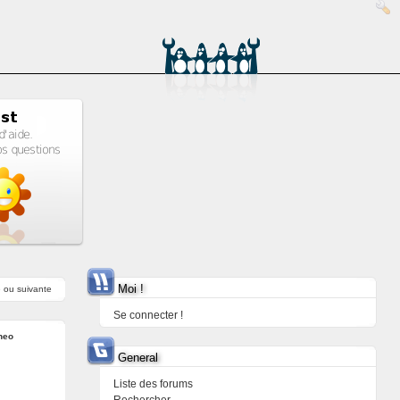
Moi !
e
ou
suivante
Se connecter !
neo
General
Liste des forums