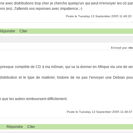
zine avec distributions trop cher je cherche quelqu'un qui peut m'envoyer les cd par
xiens (es) .J'attends vos reponses avec impatience.;-)
Poste le Tuesday 13 September 2005 11:46:20
Répondre
Citer
Envoyé par:
nic
ion presque complète de CD à ma môman, qui va la donner en Afrique via une de se
istribution et le type de matériel, histoire de ne pas t’envoyer une Debian pou
e que les autres remboursent difficilement.
Poste le Tuesday 13 September 2005 11:49:47
Répondre
Citer