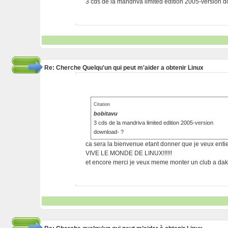
3 cds de la mandriva limited edition 2005-version 
Re: Cherche Quelqu'un qui peut m'aider a obtenir Linux
Citation
bobitavu
3 cds de la mandriva limited edition 2005-version
download- ?
ca sera la bienvenue etant donner que je veux enti
VIVE LE MONDE DE LINUX!!!!!!
et encore merci je veux meme monter un club a daka