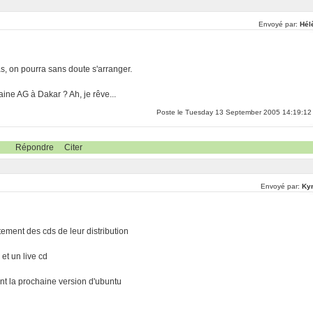
Envoyé par:
Hél
as, on pourra sans doute s'arranger.
ine AG à Dakar ? Ah, je rêve...
Poste le Tuesday 13 September 2005 14:19:12
Répondre
Citer
Envoyé par:
Ky
tement des cds de leur distribution
 et un live cd
ant la prochaine version d'ubuntu