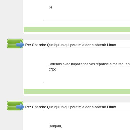
;-)
Re: Cherche Quelqu'un qui peut m'aider a obtenir Linux
j'attends avec impatience vos réponse a ma requett
(?);-)
Re: Cherche Quelqu'un qui peut m'aider a obtenir Linux
Bonjour,