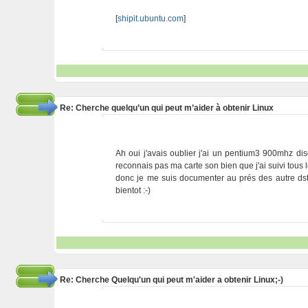
[
shipit.ubuntu.com
]
Re: Cherche quelqu’un qui peut m’aider à obtenir Linux
Ah oui j'avais oublier j'ai un pentium3 900mhz di
reconnais pas ma carte son bien que j'ai suivi tous l
donc je me suis documenter au prés des autre dstr
bientot :-)
Re: Cherche Quelqu'un qui peut m'aider a obtenir Linux;-)