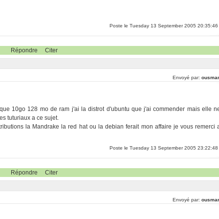
Poste le Tuesday 13 September 2005 20:35:46
Répondre
Citer
Envoyé par:
ousma
sque 10go 128 mo de ram j'ai la distrot d'ubuntu que j'ai commender mais elle n
es tuturiaux a ce sujet.
ibutions la Mandrake la red hat ou la debian ferait mon affaire je vous remerci 
Poste le Tuesday 13 September 2005 23:22:48
Répondre
Citer
Envoyé par:
ousma