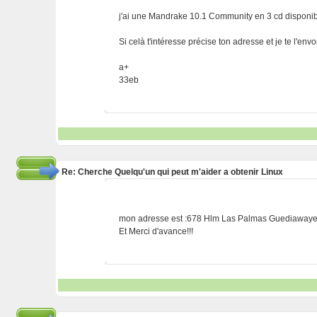
j'ai une Mandrake 10.1 Community en 3 cd disponib
Si celà t'intéresse précise ton adresse et je te l'envo
a+
33eb
Re: Cherche Quelqu'un qui peut m'aider a obtenir Linux
mon adresse est :678 Hlm Las Palmas Guediawaye
Et Merci d'avance!!!