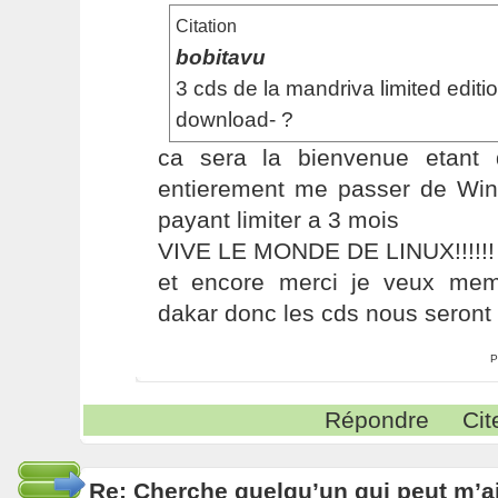
Citation
bobitavu
3 cds de la mandriva limited edit
download- ?
ca sera la bienvenue etant
entierement me passer de Wind
payant limiter a 3 mois
VIVE LE MONDE DE LINUX!!!!!!
et encore merci je veux me
dakar donc les cds nous seront u
P
Répondre
Cit
Re: Cherche quelqu’un qui peut m’ai