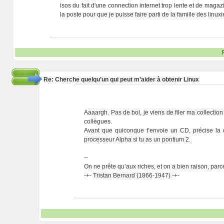
isos du fait d'une connection internet trop lente et de maga
la poste pour que je puisse faire parti de la famille des linu
Re: Cherche quelqu’un qui peut m’aider à obtenir Linux
Aaaargh. Pas de bol, je viens de filer ma collect
collègues.
Avant que quiconque t’envoie un CD, précise la d
processeur Alpha si tu as un pontium 2.
--
On ne prête qu’aux riches, et on a bien raison, parc
-+- Tristan Bernard (1866-1947) -+-