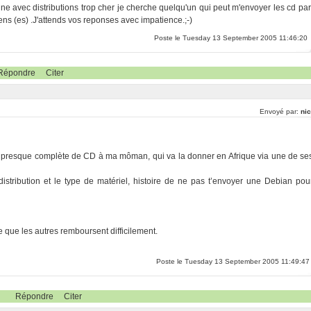
zine avec distributions trop cher je cherche quelqu'un qui peut m'envoyer les cd par
xiens (es) .J'attends vos reponses avec impatience.;-)
Poste le Tuesday 13 September 2005 11:46:20
Répondre
Citer
Envoyé par:
nic
ion presque complète de CD à ma môman, qui va la donner en Afrique via une de se
istribution et le type de matériel, histoire de ne pas t’envoyer une Debian pou
e que les autres remboursent difficilement.
Poste le Tuesday 13 September 2005 11:49:47
Répondre
Citer