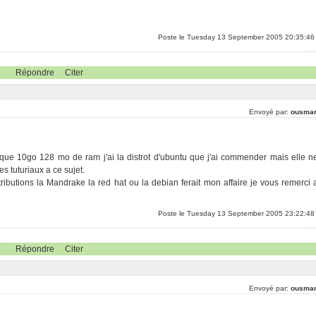
Poste le Tuesday 13 September 2005 20:35:46
Répondre
Citer
Envoyé par:
ousma
sque 10go 128 mo de ram j'ai la distrot d'ubuntu que j'ai commender mais elle n
es tuturiaux a ce sujet.
ibutions la Mandrake la red hat ou la debian ferait mon affaire je vous remerci 
Poste le Tuesday 13 September 2005 23:22:48
Répondre
Citer
Envoyé par:
ousma