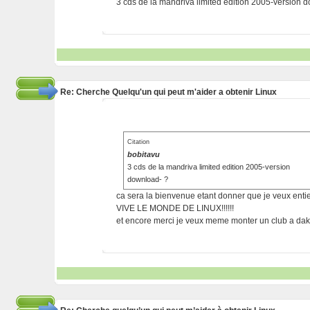
3 cds de la mandriva limited edition 2005-version 
Re: Cherche Quelqu'un qui peut m'aider a obtenir Linux
Citation
bobitavu
3 cds de la mandriva limited edition 2005-version
download- ?
ca sera la bienvenue etant donner que je veux enti
VIVE LE MONDE DE LINUX!!!!!!
et encore merci je veux meme monter un club a daka