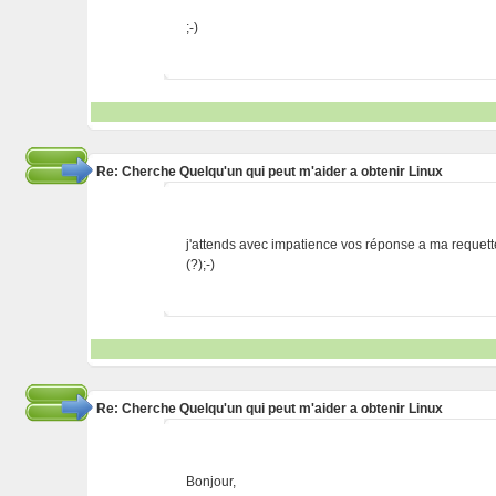
;-)
Re: Cherche Quelqu'un qui peut m'aider a obtenir Linux
j'attends avec impatience vos réponse a ma requett
(?);-)
Re: Cherche Quelqu'un qui peut m'aider a obtenir Linux
Bonjour,