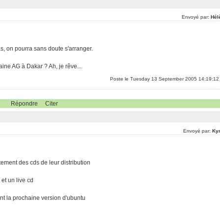
Envoyé par:
Hél
as, on pourra sans doute s'arranger.
ine AG à Dakar ? Ah, je rêve...
Poste le Tuesday 13 September 2005 14:19:12
Répondre
Citer
Envoyé par:
Ky
tement des cds de leur distribution
 et un live cd
ant la prochaine version d'ubuntu