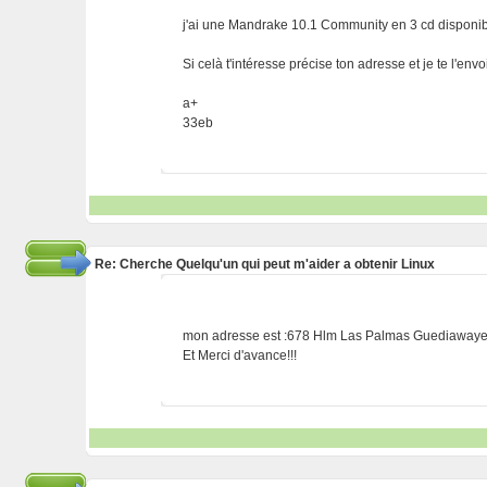
j'ai une Mandrake 10.1 Community en 3 cd disponib
Si celà t'intéresse précise ton adresse et je te l'envo
a+
33eb
Re: Cherche Quelqu'un qui peut m'aider a obtenir Linux
mon adresse est :678 Hlm Las Palmas Guediawaye
Et Merci d'avance!!!