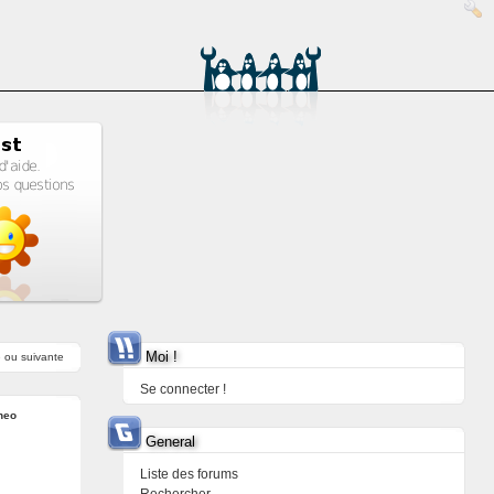
Moi !
e
ou
suivante
Se connecter !
neo
General
Liste des forums