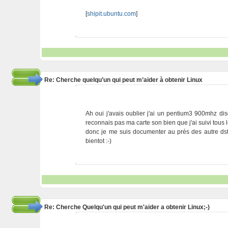
[
shipit.ubuntu.com
]
Re: Cherche quelqu’un qui peut m’aider à obtenir Linux
Ah oui j'avais oublier j'ai un pentium3 900mhz di
reconnais pas ma carte son bien que j'ai suivi tous l
donc je me suis documenter au prés des autre dstr
bientot :-)
Re: Cherche Quelqu'un qui peut m'aider a obtenir Linux;-)