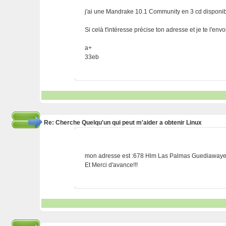
j'ai une Mandrake 10.1 Community en 3 cd disponib
Si celà t'intéresse précise ton adresse et je te l'envo
a+
33eb
Re: Cherche Quelqu'un qui peut m'aider a obtenir Linux
mon adresse est :678 Hlm Las Palmas Guediawaye
Et Merci d'avance!!!