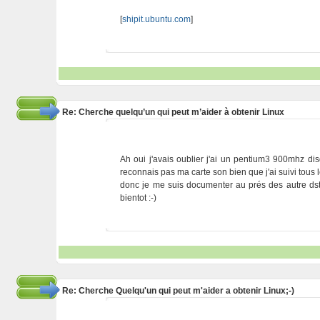
[
shipit.ubuntu.com
]
Re: Cherche quelqu’un qui peut m’aider à obtenir Linux
Ah oui j'avais oublier j'ai un pentium3 900mhz di
reconnais pas ma carte son bien que j'ai suivi tous l
donc je me suis documenter au prés des autre dstr
bientot :-)
Re: Cherche Quelqu'un qui peut m'aider a obtenir Linux;-)