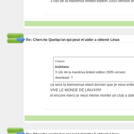
3 cds de la mandriva limited edition 2005-version 
Re: Cherche Quelqu'un qui peut m'aider a obtenir Linux
Citation
bobitavu
3 cds de la mandriva limited edition 2005-version
download- ?
ca sera la bienvenue etant donner que je veux enti
VIVE LE MONDE DE LINUX!!!!!!
et encore merci je veux meme monter un club a daka