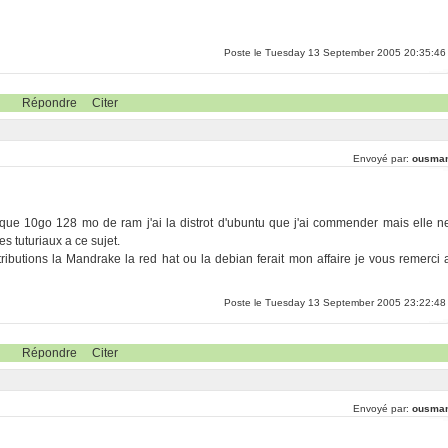
Poste le Tuesday 13 September 2005 20:35:46
Répondre
Citer
Envoyé par:
ousma
sque 10go 128 mo de ram j'ai la distrot d'ubuntu que j'ai commender mais elle n
es tuturiaux a ce sujet.
ibutions la Mandrake la red hat ou la debian ferait mon affaire je vous remerci 
Poste le Tuesday 13 September 2005 23:22:48
Répondre
Citer
Envoyé par:
ousma