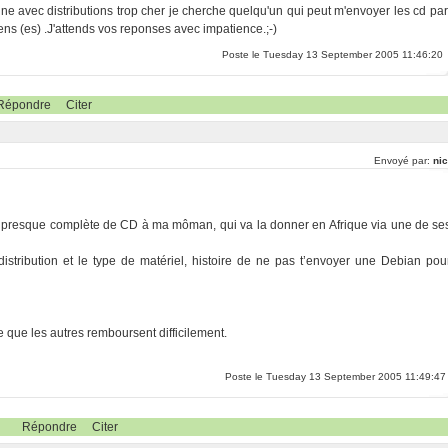
zine avec distributions trop cher je cherche quelqu'un qui peut m'envoyer les cd par
xiens (es) .J'attends vos reponses avec impatience.;-)
Poste le Tuesday 13 September 2005 11:46:20
Répondre
Citer
Envoyé par:
nic
ion presque complète de CD à ma môman, qui va la donner en Afrique via une de se
istribution et le type de matériel, histoire de ne pas t’envoyer une Debian pou
e que les autres remboursent difficilement.
Poste le Tuesday 13 September 2005 11:49:47
Répondre
Citer