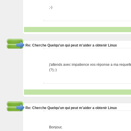
;-)
Re: Cherche Quelqu'un qui peut m'aider a obtenir Linux
j'attends avec impatience vos réponse a ma requett
(?);-)
Re: Cherche Quelqu'un qui peut m'aider a obtenir Linux
Bonjour,