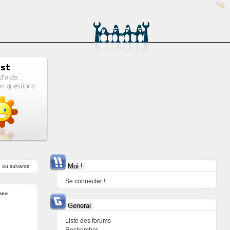
Moi !
e
ou
suivante
Se connecter !
neo
General
Liste des forums