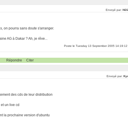
Envoyé par:
Hél
as, on pourra sans doute s'arranger.
ine AG à Dakar ? Ah, je rêve...
Poste le Tuesday 13 September 2005 14:19:12
Répondre
Citer
Envoyé par:
Ky
tement des cds de leur distribution
 et un live cd
ant la prochaine version d'ubuntu