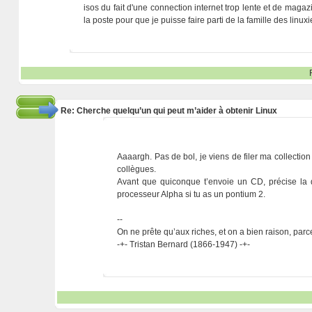
isos du fait d'une connection internet trop lente et de maga
la poste pour que je puisse faire parti de la famille des linu
Re: Cherche quelqu’un qui peut m’aider à obtenir Linux
Aaaargh. Pas de bol, je viens de filer ma collect
collègues.
Avant que quiconque t’envoie un CD, précise la d
processeur Alpha si tu as un pontium 2.
--
On ne prête qu’aux riches, et on a bien raison, parc
-+- Tristan Bernard (1866-1947) -+-