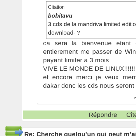
Citation
bobitavu
3 cds de la mandriva limited edit
download- ?
ca sera la bienvenue etant
entierement me passer de Wind
payant limiter a 3 mois
VIVE LE MONDE DE LINUX!!!!!!
et encore merci je veux me
dakar donc les cds nous seront u
P
Répondre
Cit
Re: Cherche quelqu’un qui peut m’ai