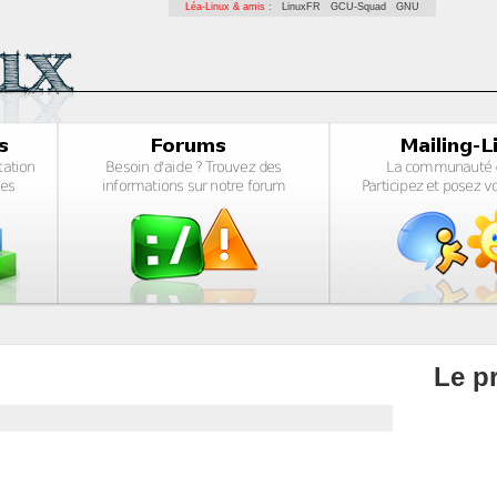
Léa-Linux & amis :
LinuxFR
GCU-Squad
GNU
Le pr