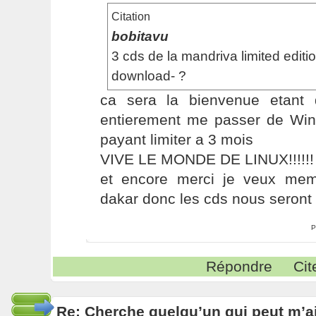
Citation
bobitavu
3 cds de la mandriva limited edit
download- ?
ca sera la bienvenue etant
entierement me passer de Wind
payant limiter a 3 mois
VIVE LE MONDE DE LINUX!!!!!!
et encore merci je veux me
dakar donc les cds nous seront u
P
Répondre
Cit
Re: Cherche quelqu’un qui peut m’ai