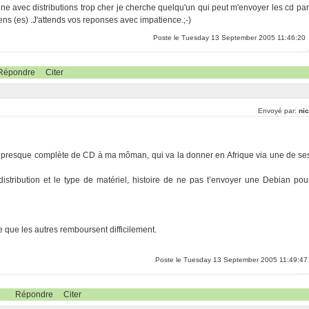
zine avec distributions trop cher je cherche quelqu'un qui peut m'envoyer les cd par
xiens (es) .J'attends vos reponses avec impatience.;-)
Poste le Tuesday 13 September 2005 11:46:20
Répondre
Citer
Envoyé par:
nic
ion presque complète de CD à ma môman, qui va la donner en Afrique via une de se
istribution et le type de matériel, histoire de ne pas t’envoyer une Debian pou
e que les autres remboursent difficilement.
Poste le Tuesday 13 September 2005 11:49:47
Répondre
Citer