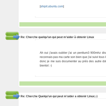
[
shipit.ubuntu.com
]
Re: Cherche quelqu’un qui peut m’aider à obtenir Linux
Ah oui j'avais oublier j'ai un pentium3 900mhz di
reconnais pas ma carte son bien que j'ai suivi tous l
donc je me suis documenter au prés des autre dstr
bientot :-)
Re: Cherche Quelqu'un qui peut m'aider a obtenir Linux;-)