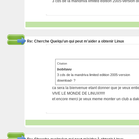
3 cds de la mandriva limited edition 2005-version 
Re: Cherche Quelqu'un qui peut m'aider a obtenir Linux
Citation
bobitavu
3 cds de la mandriva limited edition 2005-version
download- ?
ca sera la bienvenue etant donner que je veux enti
VIVE LE MONDE DE LINUX!!!!!!
et encore merci je veux meme monter un club a daka