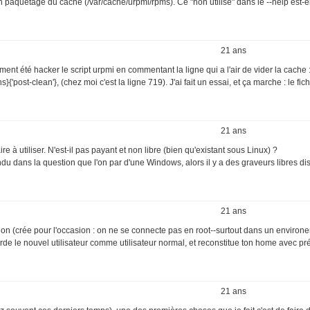
 paquetage du cache (/var/cache/urpmi/rpms). Ce "non utilisé" dans le --help est-e
21 ans
ent été hacker le script urpmi en commentant la ligne qui a l'air de vider la cache 
st-clean'}, (chez moi c'est la ligne 719). J'ai fait un essai, et ça marche : le fic
21 ans
e à utiliser. N'est-il pas payant et non libre (bien qu'existant sous Linux) ?
endu dans la question que l'on par d'une Windows, alors il y a des graveurs libres d
21 ans
bidon (crée pour l'occasion : on ne se connecte pas en root--surtout dans un environ
rde le nouvel utilisateur comme utilisateur normal, et reconstitue ton home avec pr
21 ans