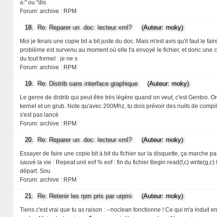
a:" ou "dis
Forum:
archive : RPM
18.
Re: Reparer un .doc: lecteur xml?
(Auteur: moky)
Moi je ferais une copie bit a bit juste du doc. Mais m'est avis qu'il faut le fai
problème est survenu au moment où elle t'a envoyé le fichier, et donc une co
du tout formel : je ne s
Forum:
archive : RPM
19.
Re: Distrib sans interface graphique
(Auteur: moky)
Le genre de distrib qui peut être très légère quand on veut, c'est Gentoo. 
kernel et un grub. Note qu'avec 200Mhz, tu dois prévoir des nuits de compilat
s'est pas lancé
Forum:
archive : RPM
20.
Re: Reparer un .doc: lecteur xml?
(Auteur: moky)
Essayer de faire une copie bit à bit du fichier sur la disquette, ça marche par
sauvé la vie : Repeat unil eof % eof : fin du fichier Begin read(f,c) write(g,
départ. Sou
Forum:
archive : RPM
21.
Re: Retenir les rpm pris par urpmi
(Auteur: moky)
Tiens c'est vrai que tu as raison : --noclean fonctionne ! Ce qui m'a induit e