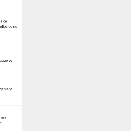
 à ce
ffet, ce ne
sique et
argement
e me
ne