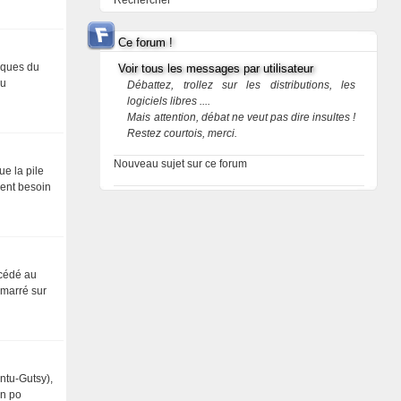
Rechercher
Ce forum !
paques du
Voir tous les messages par utilisateur
au
Débattez, trollez sur les distributions, les
logiciels libres ....
Mais attention, débat ne veut pas dire insultes !
Restez courtois, merci.
Nouveau sujet sur ce forum
ue la pile
iment besoin
ccédé au
émarré sur
ntu-Gutsy),
on po