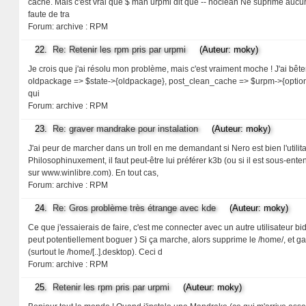
cache. Mais c'est vrai que $ man urpmi dit que -- noclean Ne suprime aucun
faute de tra
Forum:
archive : RPM
22.
Re: Retenir les rpm pris par urpmi
(Auteur: moky)
Je crois que j'ai résolu mon problème, mais c'est vraiment moche ! J'ai bêtem
oldpackage => $state->{oldpackage}, post_clean_cache => $urpm->{options}{'po
qui
Forum:
archive : RPM
23.
Re: graver mandrake pour instalation
(Auteur: moky)
J'ai peur de marcher dans un troll en me demandant si Nero est bien l'utilitair
Philosophinuxement, il faut peut-être lui préférer k3b (ou si il est sous-ent
sur www.winlibre.com). En tout cas,
Forum:
archive : RPM
24.
Re: Gros problème très étrange avec kde
(Auteur: moky)
Ce que j'essaierais de faire, c'est me connecter avec un autre utilisateur 
peut potentiellement boguer ) Si ça marche, alors supprime le /home/, et ga
(surtout le /home/[..].desktop). Ceci d
Forum:
archive : RPM
25.
Retenir les rpm pris par urpmi
(Auteur: moky)