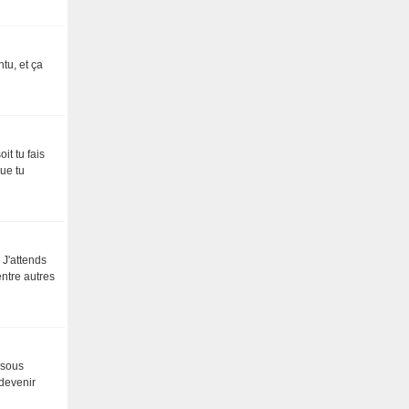
tu, et ça
it tu fais
ue tu
 J'attends
entre autres
 sous
 devenir