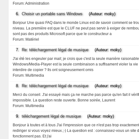
Forum:
Administration
6.
Choisir un portable sans Windows
(Auteur: moky)
Bonjour Une quasi FAQ dans le monde Linux est de savoir comment se trou
niveau. La première est que le CLUF ne peut pas servir à exiger de rembou
sont pas des produits Microsoft parce que le constructeur a
Forum:
Matériel
7.
Re: téléchargement légal de musique
(Auteur: moky)
J'ai été les engeuler par mail; je crois que c'est la seule manière raisonable
Windows/Media-Player est la seule combinaison a suffisament violer la vie 
interdire de copier ? Ils ont soigneusement omis
Forum:
Multimedia
8.
Re: téléchargement légal de musique
(Auteur: moky)
Merci du conseil. J'ai essayé mais ça ne marche pas parce qu'en fait il véri
impossible. La question reste ouverte. Bonne soirée, Laurent
Forum:
Multimedia
9.
téléchargement légal de musique
(Auteur: moky)
Bonjour à toutes et à tous J'ai l'impression que ce n'est pas trop exactement
rediriger si vous voyez mieux.;-) La question est : connaissez-vous un site
fonctionnent pas. Et j'ai