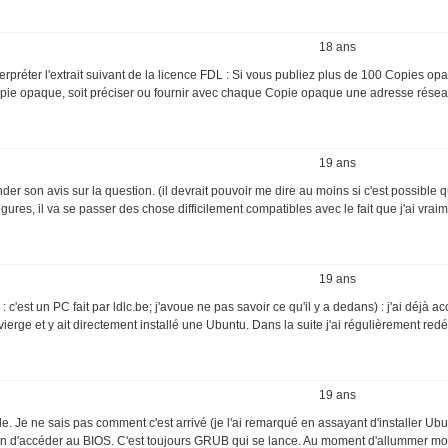
18 ans
erpréter l'extrait suivant de la licence FDL : Si vous publiez plus de 100 Copies o
pie opaque, soit préciser ou fournir avec chaque Copie opaque une adresse rése
19 ans
r son avis sur la question. (il devrait pouvoir me dire au moins si c'est possible q
e figures, il va se passer des chose difficilement compatibles avec le fait que j'ai vra
19 ans
: c'est un PC fait par ldlc.be; j'avoue ne pas savoir ce qu'il y a dedans) : j'ai déjà a
vierge et y ait directement installé une Ubuntu. Dans la suite j'ai régulièrement red
19 ans
. Je ne sais pas comment c'est arrivé (je l'ai remarqué en assayant d'installer Ubu
moyen d'accéder au BIOS. C'est toujours GRUB qui se lance. Au moment d'allummer m