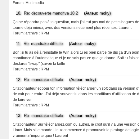
Forum:
Multimedia
10.
Re: decouverte mandriva 10.2
(Auteur: moky)
Ça ne répondra pas à ta question, mais j'ai eut pas mal de petits bogues de 
tourne déjà mieux, avec des versions nettement plus récentes. Laurent
Forum:
archive : RPM
11.
Re: mandrake difficile
(Auteur: moky)
Bon; si tu as déjà réinstallé le Win alors tu es bien partie (je dis ça d'un p
connfiance à l'automatique et je ne sais pas ce que ça donne. Soit tu fais
déclares "swap" (savoir la taille
Forum:
archive : RPM
12.
Re: mandrake difficile
(Auteur: moky)
Citationauteur et pour ton information télécharger un soft dans sa version d
de voir pour croire. J'ai déjà souvent lu dans les conditions d'utilisation de 
de faire ven
Forum:
archive : RPM
13.
Re: mandrake difficile
(Auteur: moky)
Citationauteur Sur téléchargez.com ou autres, je croit qu'il y a une version 
Linux. Mais si le monde Linux commence à promouvoir le piratage de logicie
vraiment n'importe quoi ! Laurent