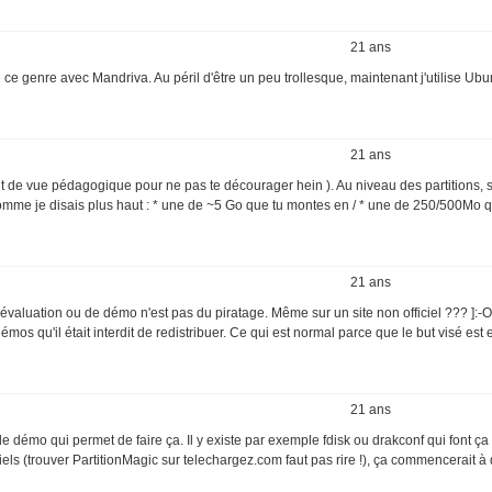
21 ans
ce genre avec Mandriva. Au péril d'être un peu trollesque, maintenant j'utilise Ubun
21 ans
oint de vue pédagogique pour ne pas te décourager hein ). Au niveau des partitions, so
 comme je disais plus haut : * une de ~5 Go que tu montes en / * une de 250/500Mo q
21 ans
'évaluation ou de démo n'est pas du piratage. Même sur un site non officiel ??? ]:-O
démos qu'il était interdit de redistribuer. Ce qui est normal parce que le but visé est 
21 ans
de démo qui permet de faire ça. Il y existe par exemple fdisk ou drakconf qui font ça
ls (trouver PartitionMagic sur telechargez.com faut pas rire !), ça commencerait à