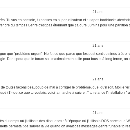
21 ans
rès. Tu vas en console, tu passes en superutilisateur et tu tapes badblocks /dev/hd
prendre du temps ! Genre c'est pas étonnant que ça dure 30mins pour une partition
21 ans
 vague que "problème urgent". Ne fut-ce que parce que les post sont destinés à être 
gle. Donc pour que le forum soit maximalement utile pour tous et à long terme, on e
21 ans
 de toutes façons beaucoup de mal à corriger le problème, quel qu'il soit. Moi je fer
 (1) tout ce que tu voulais, voici la marche à suivre : * tu relance l'installation * 
21 ans
uccès du temps où j'utilisais des disquettes : à l'époque où j'utilisais DOS parce que W
quette permetait de sauver la vie quand on avait des messages genre "unable to re