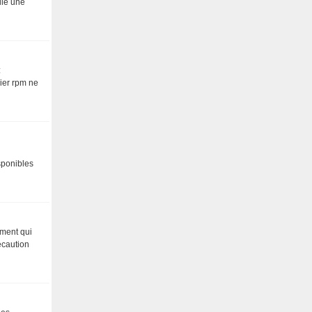
lle une
:
hier rpm ne
isponibles
ement qui
écaution