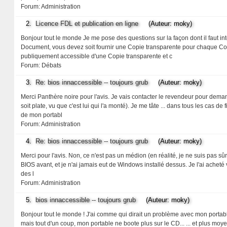
Forum:
Administration
2.
Licence FDL et publication en ligne
(Auteur: moky)
Bonjour tout le monde Je me pose des questions sur la façon dont il faut int
Document, vous devez soit fournir une Copie transparente pour chaque Co
publiquement accessible d'une Copie transparente et c
Forum:
Débats
3.
Re: bios innaccessible -- toujours grub
(Auteur: moky)
Merci Panthère noire pour l'avis. Je vais contacter le revendeur pour demande
soit plate, vu que c'est lui qui l'a monté). Je me tâte ... dans tous les cas d
de mon portabl
Forum:
Administration
4.
Re: bios innaccessible -- toujours grub
(Auteur: moky)
Merci pour l'avis. Non, ce n'est pas un médion (en réalité, je ne suis pas sûr 
BIOS avant, et je n'ai jamais eut de Windows installé dessus. Je l'ai acheté 
des l
Forum:
Administration
5.
bios innaccessible -- toujours grub
(Auteur: moky)
Bonjour tout le monde ! J'ai comme qui dirait un problème avec mon portable
mais tout d'un coup, mon portable ne boote plus sur le CD... ... et plus 