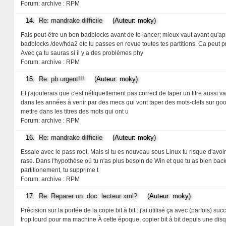
Forum:
archive : RPM
14.
Re: mandrake difficile
(Auteur: moky)
Fais peut-être un bon badblocks avant de te lancer; mieux vaut avant qu'ap
badblocks /dev/hda2 etc tu passes en revue toutes tes partitions. Ca peut 
Avec ça tu sauras si il y a des problèmes phy
Forum:
archive : RPM
15.
Re: pb urgent!!!
(Auteur: moky)
Et j'ajouterais que c'est nétiquettement pas correct de taper un titre aussi
dans les années à venir par des mecs qui vont taper des mots-clefs sur goo
mettre dans les titres des mots qui ont u
Forum:
archive : RPM
16.
Re: mandrake difficile
(Auteur: moky)
Essaie avec le pass root. Mais si tu es nouveau sous Linux tu risque d'avoir
rase. Dans l'hypothèse où tu n'as plus besoin de Win et que tu as bien backupé
partitionement, tu supprime t
Forum:
archive : RPM
17.
Re: Reparer un .doc: lecteur xml?
(Auteur: moky)
Précision sur la portée de la copie bit à bit : j'ai utilisé ça avec (parfois) s
trop lourd pour ma machine À cette époque, copier bit à bit depuis une dis