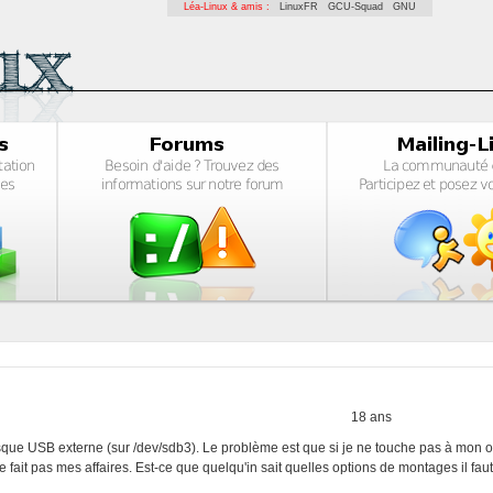
Léa-Linux & amis :
LinuxFR
GCU-Squad
GNU
18 ans
 disque USB externe (sur /dev/sdb3). Le problème est que si je ne touche pas à mon o
 fait pas mes affaires. Est-ce que quelqu'in sait quelles options de montages il fau