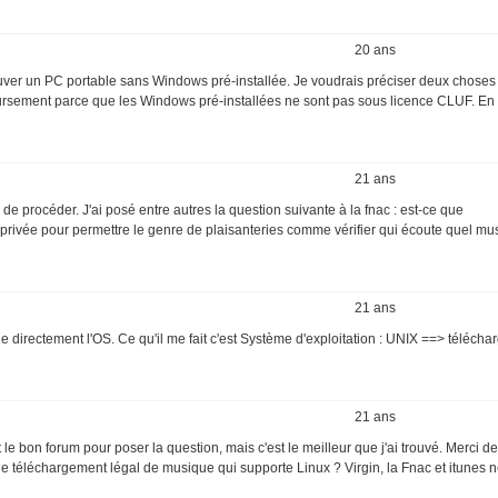
20 ans
ver un PC portable sans Windows pré-installée. Je voudrais préciser deux choses
rsement parce que les Windows pré-installées ne sont pas sous licence CLUF. En e
21 ans
 de procéder. J'ai posé entre autres la question suivante à la fnac : est-ce que
privée pour permettre le genre de plaisanteries comme vérifier qui écoute quel mu
21 ans
fie directement l'OS. Ce qu'il me fait c'est Système d'exploitation : UNIX ==> téléch
21 ans
 le bon forum pour poser la question, mais c'est le meilleur que j'ai trouvé. Merci d
 de téléchargement légal de musique qui supporte Linux ? Virgin, la Fnac et itunes 