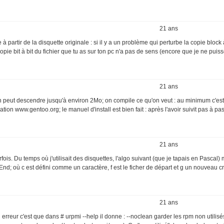
21 ans
re à partir de la disquette originale : si il y a un problème qui perturbe la copie block
pie bit à bit du fichier que tu as sur ton pc n'a pas de sens (encore que je ne puiss
21 ans
On peut descendre jusqu'à environ 2Mo; on compile ce qu'on veut : au minimum c'est
ion www.gentoo.org; le manuel d'install est bien fait : après l'avoir suivit pas à pa
21 ans
fois. Du temps où j'utilisait des disquettes, l'algo suivant (que je tapais en Pascal) 
c) End; où c est défini comme un caractère, f est le ficher de départ et g un nouveau c
21 ans
n erreur c'est que dans # urpmi --help il donne : --noclean garder les rpm non utilisé