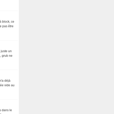
 à block, ce
e pas être
 juste un
s, grub ne
m'a déjà
rée vide au
s dans le