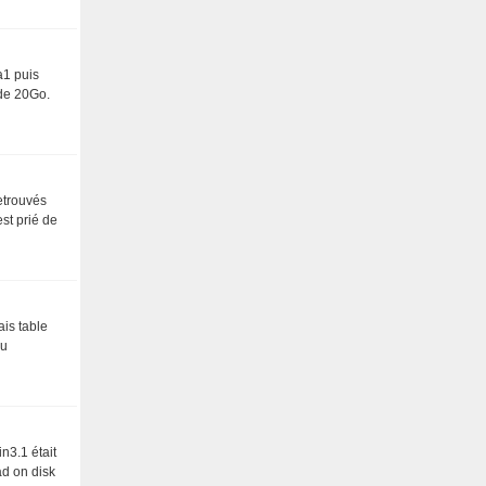
a1 puis
 de 20Go.
retrouvés
st prié de
ais table
au
in3.1 était
ad on disk