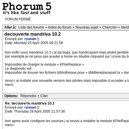
FORUM FERMÉ
Aller à:
Liste des forums
•
Index du forum
•
Nouveau sujet
•
Chercher
•
Ident
decouverte mandriva 10.2
Envoyé par:
ryusan
()
Date: Monday 25 April 2005 08:21:56
bon enfin sous mandriva 10.2 j ai qq bugs, pas handicapant mais plutot penible
par exemple je ne peux pas aceder a home en double cliquand sur l icone du bu
Impossible de charger le module « KFileReplace ».
Le diagnostic est :
Impossible de trouver les fichiers bibliothèque pour « libkfilereplacepart.la » d
sinon j ai installé une nouvelle version des pilotes mais imposible d acceder a l
merci
Options:
Répondre
•
Citer
Re: decouverte mandriva 10.2
Envoyé par:
ryusan
()
Date: Thursday 28 April 2005 21:57:36
bon apres avoir configure les sources j ai reussi a installer le module KFileRepla
merci