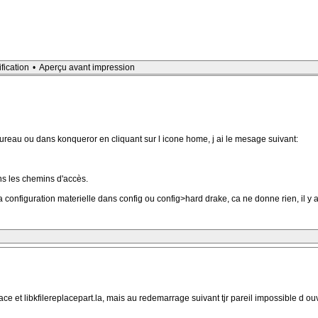
ification
•
Aperçu avant impression
reau ou dans konqueror en cliquant sur l icone home, j ai le mesage suivant:
ans les chemins d'accès.
a configuration materielle dans config ou config>hard drake, ca ne donne rien, il y 
ce et libkfilereplacepart.la, mais au redemarrage suivant tjr pareil impossible d ouvr