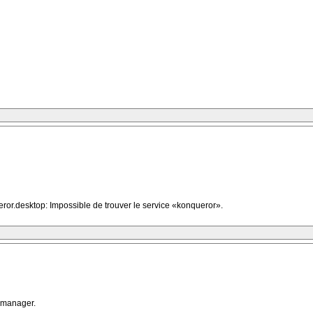
ror.desktop: Impossible de trouver le service «konqueror».
lemanager.