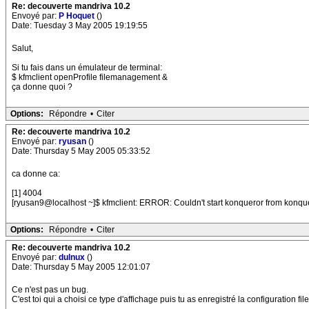
Re: decouverte mandriva 10.2
Envoyé par:
P Hoquet
()
Date: Tuesday 3 May 2005 19:19:55
Salut,
Si tu fais dans un émulateur de terminal:
$ kfmclient openProfile filemanagement &
ça donne quoi ?
Options:
Répondre
•
Citer
Re: decouverte mandriva 10.2
Envoyé par:
ryusan
()
Date: Thursday 5 May 2005 05:33:52
ca donne ca:
[1] 4004
[ryusan9@localhost ~]$ kfmclient: ERROR: Couldn't start konqueror from konque
Options:
Répondre
•
Citer
Re: decouverte mandriva 10.2
Envoyé par:
dulnux
()
Date: Thursday 5 May 2005 12:01:07
Ce n'est pas un bug.
C'est toi qui a choisi ce type d'affichage puis tu as enregistré la configuration fi