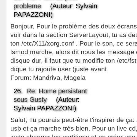
probleme
(Auteur: Sylvain
PAPAZZONI)
Bonjour, Pour le problème des deux écrans
voir dans la section ServerLayout, tu as d
ton /etc/X11/xorg.conf . Pour le son, ce se
lsmod marche, alors dit nous les message d
disque dur, il faut que tu modifie ton /etc/fs
dique tu rajoute user (juste avant
Forum:
Mandriva, Mageia
26.
Re: Home persistant
sous Gusty
(Auteur:
Sylvain PAPAZZONI)
Salut, Tu pourais peut-être t'inspirer de ça: 
usb et ça marche très bien. Pour un live cd,
juste changer les partitions et en créer une