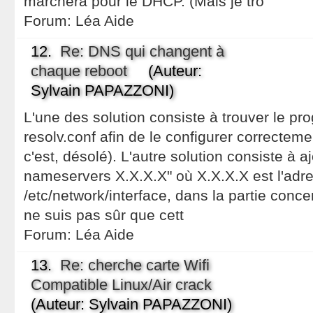
marchera pour le DHCP. (Mais je tro
Forum:
Léa Aide
12.
Re: DNS qui changent à
chaque reboot
(Auteur:
Sylvain PAPAZZONI)
L'une des solution consiste à trouver le p
resolv.conf afin de le configurer correcteme
c'est, désolé). L'autre solution consiste à aj
nameservers X.X.X.X" où X.X.X.X est l'adre
/etc/network/interface, dans la partie conce
ne suis pas sûr que cett
Forum:
Léa Aide
13.
Re: cherche carte Wifi
Compatible Linux/Air crack
(Auteur: Sylvain PAPAZZONI)