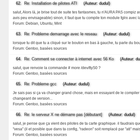
62.
Re: Installation de pilotes ATI
(Auteur: dudul)
salut, Alors là, je brise tout de suite tes fantasmes, tu n'AURA PAS compiz ave
avis peu envisageable) sinon, il faut que tu compile ton module fglrx avec la
Forum:
Debian, Ubuntu, Mint
63.
Re: Probleme demarrage avec le reseau
(Auteur: dudul)
lorsque tu dit que tu a cliqué sur le bouton en bas à gauche, tu parle du 
Forum:
Gentoo, basées sources
64.
Re: Comment se connecter à internet avec 56 Ko
(Auteur: dud
salut, que renvoie la commande # more /dev/ttyS0 ?
Forum:
Gentoo, basées sources
65.
Re: Probleme gcc
(Auteur: dudul)
Je sais pas si ça va changer grand chose, mais en essayant de le compiler d
changeant de version...
Forum:
Gentoo, basées sources
66.
Re: le serveur X ne démarre pas [débutant]
(Auteur: dudul)
salut, je pense que ça vient des pilotes de ta carte graphique. il faudrais q
"vesa" (il et posible que dans ta config, "radeon" soit remplacé par "ati" mai
Forum:
Gentoo, basées sources