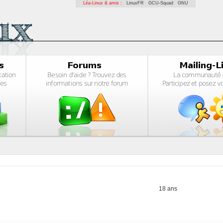
Léa-Linux & amis :
LinuxFR
GCU-Squad
GNU
18 ans