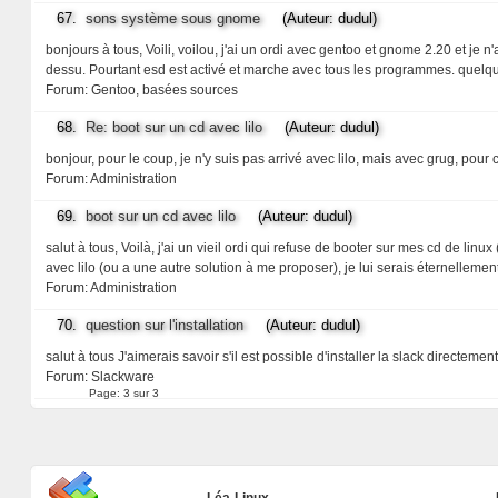
67.
sons système sous gnome
(Auteur: dudul)
bonjours à tous, Voili, voilou, j'ai un ordi avec gentoo et gnome 2.20 et j
dessu. Pourtant esd est activé et marche avec tous les programmes. quelqu
Forum:
Gentoo, basées sources
68.
Re: boot sur un cd avec lilo
(Auteur: dudul)
bonjour, pour le coup, je n'y suis pas arrivé avec lilo, mais avec grug, pour
Forum:
Administration
69.
boot sur un cd avec lilo
(Auteur: dudul)
salut à tous, Voilà, j'ai un vieil ordi qui refuse de booter sur mes cd de l
avec lilo (ou a une autre solution à me proposer), je lui serais éternelleme
Forum:
Administration
70.
question sur l'installation
(Auteur: dudul)
salut à tous J'aimerais savoir s'il est possible d'installer la slack directeme
Forum:
Slackware
Page:
3 sur 3