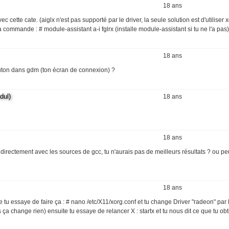
18 ans
c cette cate. (aiglx n'est pas supporté par le driver, la seule solution est d'utiliser 
 commande : # module-assistant a-i fglrx (installe module-assistant si tu ne l'a pas)
18 ans
bouton dans gdm (ton écran de connexion) ?
ul)
18 ans
18 ans
irectement avec les sources de gcc, tu n'aurais pas de meilleurs résultats ? ou pe
18 ans
ue tu essaye de faire ça : # nano /etc/X11/xorg.conf et tu change Driver "radeon" par 
s ça change rien) ensuite tu essaye de relancer X : startx et tu nous dit ce que tu obt