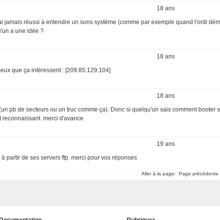
18 ans
e n'ai jamais réussi à entendre un sons système (comme par exemple quand l'ordi dém
'un a une idée ?
18 ans
 ceux que ça intéressent : [209.85.129.104]
18 ans
inux (un pb de secteurs ou un truc comme ça). Donc si quelqu'un sais comment booter 
nt reconnaissant. merci d'avance
19 ans
nt à partir de ses servers ftp. merci pour vos réponses
Aller à la page:
Page précédente