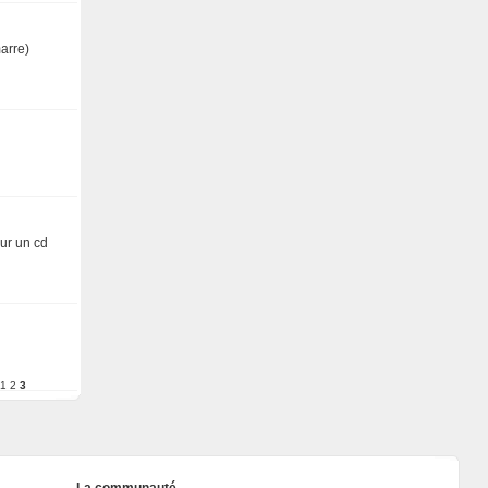
arre)
sur un cd
1
2
3