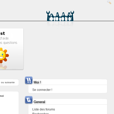
Moi !
e
ou
suivante
Se connecter !
moi
General
Liste des forums