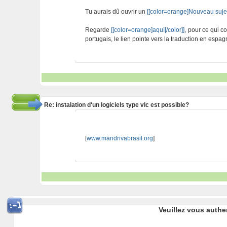
Tu aurais dû ouvrir un
[[color=orange]Nouveau sujet[
Regarde
[[color=orange]aquì[/color]]
, pour ce qui c
portugais, le lien pointe vers la traduction en espag
Re: instalation d'un logiciels type vlc est possible?
[
www.mandrivabrasil.org
]
Veuillez vous authe