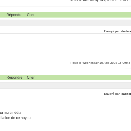
Poste le Wednesday 16 April 2008 14:10:23
Répondre
Citer
Envoyé par:
dadac
Poste le Wednesday 16 April 2008 15:09:45
Répondre
Citer
Envoyé par:
dadac
yau multimédia
pilation de ce noyau