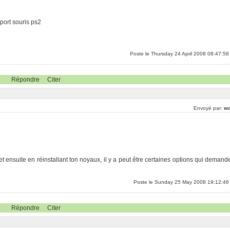
 port souris ps2
Poste le Thursday 24 April 2008 08:47:58
Répondre
Citer
Envoyé par:
w
et ensuite en réinstallant ton noyaux, il y a peut être certaines options qui demand
Poste le Sunday 25 May 2008 19:12:46
Répondre
Citer