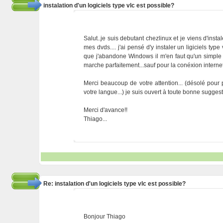
instalation d'un logiciels type vlc est possible?
Salut..je suis debutant chezlinux et je viens d'inst
mes dvds.... j'ai pensé d'y instaler un ligiciels type
que j'abandone Windows il m'en faut qu'un simple l
marche parfaitement...sauf pour la conéxion internet 
Merci beaucoup de votre attention... (désolé pour pa
votre langue...) je suis ouvert à toute bonne suggesti
Merci d'avance!!
Thiago...
Re: instalation d'un logiciels type vlc est possible?
Bonjour Thiago