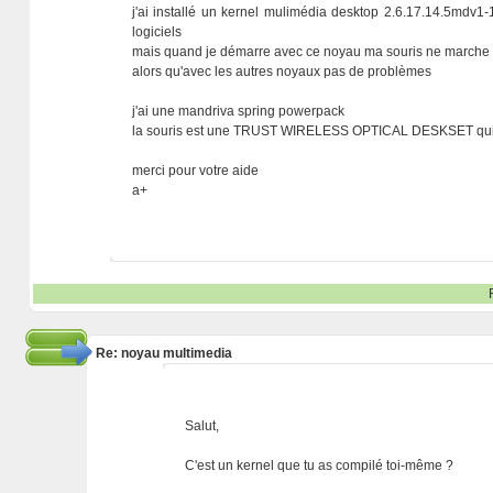
j'ai installé un kernel mulimédia desktop 2.6.17.14.5mdv
logiciels
mais quand je démarre avec ce noyau ma souris ne marche
alors qu'avec les autres noyaux pas de problèmes
j'ai une mandriva spring powerpack
la souris est une TRUST WIRELESS OPTICAL DESKSET qui 
merci pour votre aide
a+
Re: noyau multimedia
Salut,
C'est un kernel que tu as compilé toi-même ?