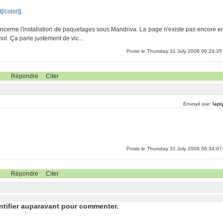
/color]]
.
oncerne l'installation de paquetages sous Mandriva. La page n'existe pas encore e
nol. Ça parle justement de vlc...
Poste le Thursday 31 July 2008 06:24:35
Répondre
Citer
Envoyé par:
lapi
Poste le Thursday 31 July 2008 06:34:07
Répondre
Citer
ntifier auparavant pour commenter.