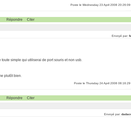
Poste le Wednesday 23 April 2008 20:26:09
Répondre
Citer
Envoyé par:
f
 toute simple qui utiliserai de port souris et non usb.
 plutôt bien.
Poste le Thursday 24 April 2008 08:16:29
Répondre
Citer
Envoyé par:
dadac