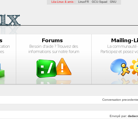
Léa-Linux & amis :
LinuxFR
GCU-Squad
GNU
Conversation
precedent
Envoyé par:
dadac