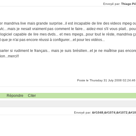
Envoyé par:
Thiago Pé
aler mandriva live mais grande surprise...il est incapable de lire des videos mpeg o
 vlc....mais je nesait vraiment pas comment le faire... aidez-moi s'il vous plait... pou
ogiciel capable de lire mes dvds... et mes mpegs...pour tout le rèste, mandriva ç
que je n'ai pas encore réussi à configurer....et pour les vidéos...
rler si rudiment le français... mais je suis brésilien...et je ne maîtrise pas encor
on...merci!!
Poste le Thursday 31 July 2008 02:24:46
Répondre
Citer
Envoyé par:
&#1048;&#1074;&#1072;&#10