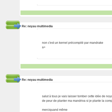
Re: noyau multimedia
non c'est un kernel précompilé par mandrake
a+
Re: noyau multimedia
salut à tous je vais laisser tomber cette idée de no
de peur de planter ma mandriva si je plante la com
merciquand même