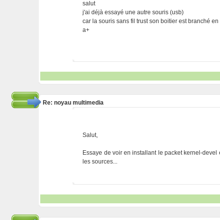
salut
j'ai déjà essayé une autre souris (usb)
car la souris sans fil trust son boitier est branché en
a+
Re: noyau multimedia
Salut,
Essaye de voir en installant le packet kernel-devel 
les sources...