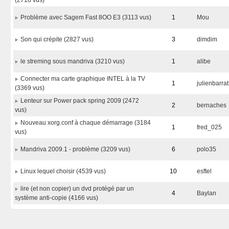
(2718 vus)
Problème avec Sagem Fast 8OO E3 (3113 vus)
1
Mou
Son qui crépite (2827 vus)
3
dimdim
le streming sous mandriva (3210 vus)
1
alibe
Connecter ma carte graphique INTEL à la TV
1
julienbarrat
(3369 vus)
Lenteur sur Power pack spring 2009 (2472
2
bernaches
vus)
Nouveau xorg.conf à chaque démarrage (3184
1
fred_025
vus)
Mandriva 2009.1 - problème (3209 vus)
6
polo35
Linux lequel choisir (4539 vus)
10
esftel
lire (et non copier) un dvd protégé par un
4
Baylan
système anti-copie (4166 vus)