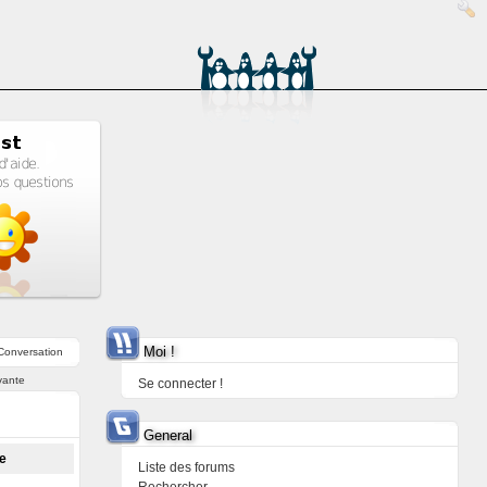
Moi !
Conversation
vante
Se connecter !
General
ge
Liste des forums