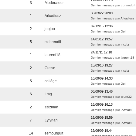
21/08/05 13:20
3
Modérateur
Dernier message
par donnedur
30/03/22 20:09
1
Arkadiusz
Dernier message
par
Arkadiusz
07/12/15 12:36
2
joojoo
Dernier message
par
Jiel
14/01/12 19:57
5
mithrendil
Dernier message
par
nicola
24/11/11 12:18
1
laurent18
Dernier message
par
laurent18
15/03/10 19:27
2
Gusse
Dernier message
par
nicola
16/09/09 14:33
5
collège
Dernier message
par
Jiel
08/09/09 13:46
6
Lmg
Dernier message
par
toure32
16/08/09 16:13
2
szizman
Dernier message
par
.Armael
16/08/09 15:59
7
Lylyrian
Dernier message
par
.Armael
19/06/09 19:44
14
esmourguit
Dernier message
par matinez