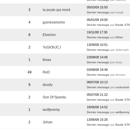
05/03/09 15:50
3
la poule qui mord
Dernier message
par huiujk
05/01/09 19:00
4
guinessmomo
Dernier message
par
Basile S
19/11/08 17:30
8
Elverion
Dernier message
par
AlSim
13/09/08 10:51
2
YuGiOhJCJ
Dernier message
par Joker-eph
23/08/08 14:06
1
timax
Dernier message
par timax
03/08/08 19:49
49
ReD
Dernier message
par irennes
08/07/08 10:13
9
doudy
Dernier message
par
oudoubah
05/07/08 21:22
2
Son Of Sparda
Dernier message
par
Basile S
18/06/08 14:52
1
wolfjeremy
Dernier message
par
wolfjeremy
13/06/08 15:26
2
Johan
Dernier message
par
Basile S