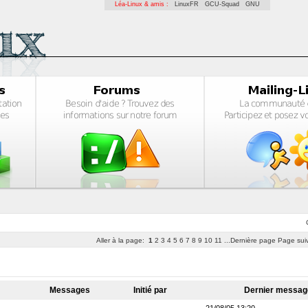
Léa-Linux & amis :
LinuxFR
GCU-Squad
GNU
Aller à la page:
1
2
3
4
5
6
7
8
9
10
11
...Dernière page
Page sui
Messages
Initié par
Dernier messa