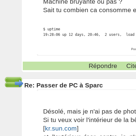
Machine bruyante ou pas ?
Sait tu combien ca consomme en
$ uptime

19:28:06 up 12 days, 20:46,  2 users,  load
Pos
Répondre
Cit
Re: Passer de PC à Sparc
Désolé, mais je n'ai pas de phot
Si tu veux voir l'intérieur de la b
[
kr.sun.com
]