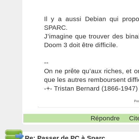
Il y a aussi Debian qui prop
SPARC.
J’imagine que trouver des bin
Doom 3 doit être difficile.
--
On ne prête qu’aux riches, et o
que les autres remboursent diffi
-+- Tristan Bernard (1866-1947) 
Pos
Répondre
Cit
Re: Passer de PC à Sparc