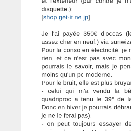
et l'extérieur (par contre je 
disquette.):
[
shop.get-it.ne.jp
]
Je l'ai payée 350€ d'occas (l
assez cher en neuf.) via sunwi
Pour la conso en électricité, je
rien, et ce n'est pas avec mo
pourrais le savoir, mais je p
moins qu'un pc moderne.
Pour le bruit, elle est plus bruy
- celui qui m'a vendu la b
quadriproc a tenu le 39° de l
Donc en hiver je pourrais débra
je ne le ferai pas).
- on peut toujours essayer de