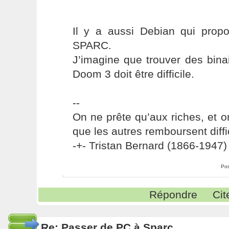
Il y a aussi Debian qui prop
SPARC.
J’imagine que trouver des bin
Doom 3 doit être difficile.
--
On ne prête qu’aux riches, et o
que les autres remboursent diffi
-+- Tristan Bernard (1866-1947) 
Pos
Répondre
Cit
Re: Passer de PC à Sparc