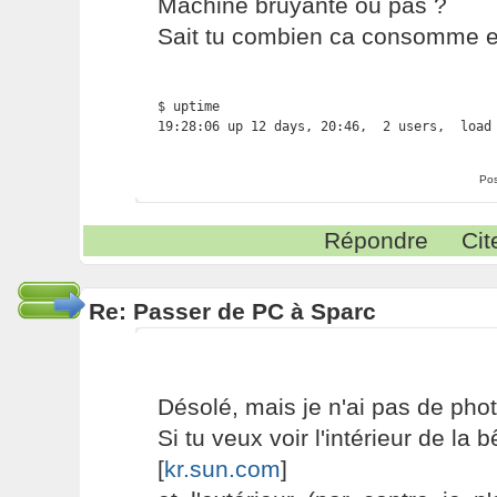
Machine bruyante ou pas ?
Sait tu combien ca consomme en
$ uptime

19:28:06 up 12 days, 20:46,  2 users,  load
Pos
Répondre
Cit
Re: Passer de PC à Sparc
Désolé, mais je n'ai pas de phot
Si tu veux voir l'intérieur de la b
[
kr.sun.com
]