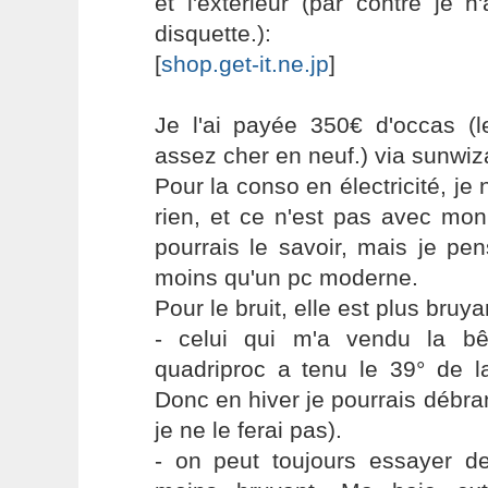
et l'extérieur (par contre je 
disquette.):
[
shop.get-it.ne.jp
]
Je l'ai payée 350€ d'occas (l
assez cher en neuf.) via sunwi
Pour la conso en électricité, je
rien, et ce n'est pas avec mo
pourrais le savoir, mais je p
moins qu'un pc moderne.
Pour le bruit, elle est plus bruy
- celui qui m'a vendu la b
quadriproc a tenu le 39° de l
Donc en hiver je pourrais débra
je ne le ferai pas).
- on peut toujours essayer de