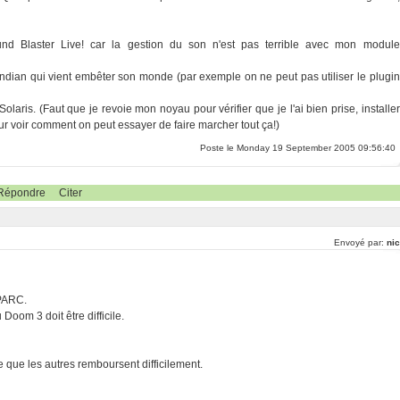
nd Blaster Live! car la gestion du son n'est pas terrible avec mon module
le endian qui vient embêter son monde (par exemple on ne peut pas utiliser le plugin
 Solaris. (Faut que je revoie mon noyau pour vérifier que je l'ai bien prise, installer
our voir comment on peut essayer de faire marcher tout ça!)
Poste le Monday 19 September 2005 09:56:40
Répondre
Citer
Envoyé par:
nic
SPARC.
oom 3 doit être difficile.
e que les autres remboursent difficilement.