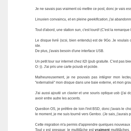
Je ne savais pas vraiment où mettre ce post, donc je vais es
Linuxien convaincu, et en pleine
geekification
, j'ai abandon
Tout d'abord, une station sun, c'est lourd! (C'est la remarqu
Le disque livré (scsi, bien entendu) est de 9Go. Je voulais
ide.
De plus, j'avais besoin d'une interface USB.
Un petit tour sur internet chez it2l (pub gratuite. C'est pas 
O:-)). J'ai pris une carte pciusb et pciide.
Malheureusement, je ne pouvais pas intégrer mon lecteur
"externalisé" mon disque dans une baie externe, et mon grav
J'ai aussi ajouté un clavier et une souris optique usb (j'ai 
avoir entre autre les accents.
Question OS, je préfère de loin l'init BSD, donc j'avais le c
le moment, je me suis tourné vers Gentoo. (Je sais, j'aurais 
Cette migration m'a permis d'apprendre quelques nouveaux t
Tout y est presque: le multitâche est
vraiment
multitâches. 