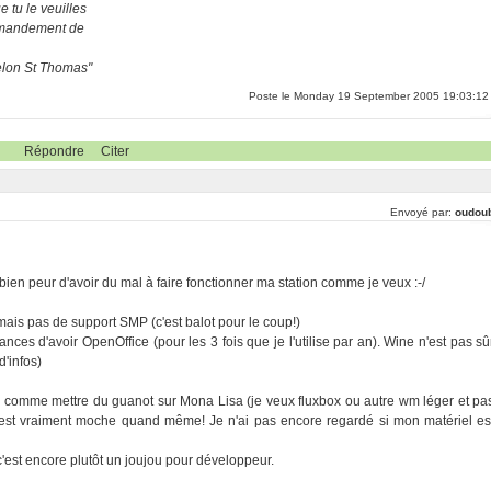
 tu le veuilles
ommandement de
selon St Thomas"
Poste le Monday 19 September 2005 19:03:12
Répondre
Citer
Envoyé par:
oudou
 bien peur d'avoir du mal à faire fonctionner ma station comme je veux :-/
 mais pas de support SMP (c'est balot pour le coup!)
ces d'avoir OpenOffice (pour les 3 fois que je l'utilise par an). Wine n'est pas sû
d'infos)
eu comme mettre du guanot sur Mona Lisa (je veux fluxbox ou autre wm léger et pa
 c'est vraiment moche quand même! Je n'ai pas encore regardé si mon matériel es
c'est encore plutôt un joujou pour développeur.