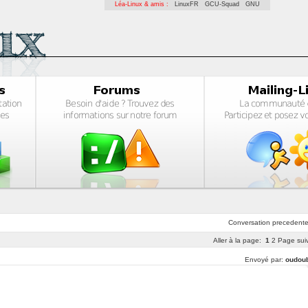
Léa-Linux & amis :
LinuxFR
GCU-Squad
GNU
Conversation
precedent
Aller à la page:
1
2
Page sui
Envoyé par:
oudou