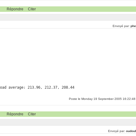
Répondre
Citer
Envoyé par:
phe
load average: 213.96, 212.37, 208.44
Poste le Monday 19 September 2005 16:22:48
Répondre
Citer
Envoyé par:
oudou