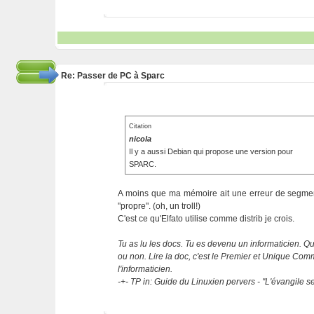
Re: Passer de PC à Sparc
Citation
nicola
Il y a aussi Debian qui propose une version pour
SPARC.
A moins que ma mémoire ait une erreur de segmenta
"propre". (oh, un troll!)
C'est ce qu'Elfato utilise comme distrib je crois.
Tu as lu les docs. Tu es devenu un informaticien. Que
ou non. Lire la doc, c'est le Premier et Unique C
l'informaticien.
-+- TP in: Guide du Linuxien pervers - "L'évangile 