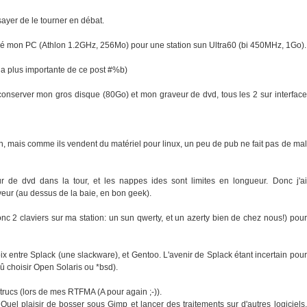
sayer de le tourner en débat.
né mon PC (Athlon 1.2GHz, 256Mo) pour une station sun Ultra60 (bi 450MHz, 1Go).
e la plus importante de ce post #%b)
 conserver mon gros disque (80Go) et mon graveur de dvd, tous les 2 sur interface
bien, mais comme ils vendent du matériel pour linux, un peu de pub ne fait pas de mal
 de dvd dans la tour, et les nappes ides sont limites en longueur. Donc j'ai
eur (au dessus de la baie, en bon geek).
donc 2 claviers sur ma station: un sun qwerty, et un azerty bien de chez nous!) pour
hoix entre Splack (une slackware), et Gentoo. L'avenir de Splack étant incertain pour
pû choisir Open Solaris ou *bsd).
rucs (lors de mes RTFMA (A pour again ;-)).
Quel plaisir de bosser sous Gimp et lancer des traitements sur d'autres logiciels,