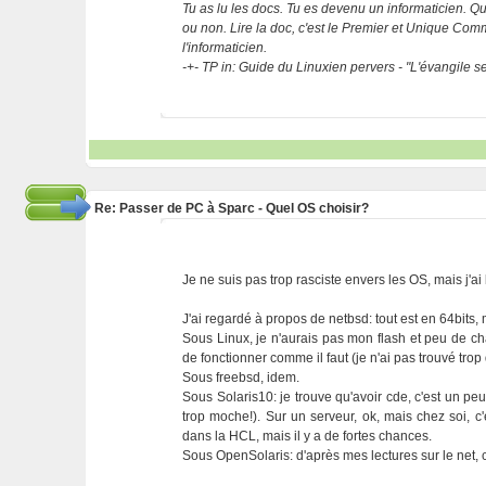
Tu as lu les docs. Tu es devenu un informaticien. Que
ou non. Lire la doc, c'est le Premier et Unique C
l'informaticien.
-+- TP in: Guide du Linuxien pervers - "L'évangile 
Re: Passer de PC à Sparc - Quel OS choisir?
Je ne suis pas trop rasciste envers les OS, mais j'ai
J'ai regardé à propos de netbsd: tout est en 64bits,
Sous Linux, je n'aurais pas mon flash et peu de chan
de fonctionner comme il faut (je n'ai pas trouvé trop 
Sous freebsd, idem.
Sous Solaris10: je trouve qu'avoir cde, c'est un p
trop moche!). Sur un serveur, ok, mais chez soi,
dans la HCL, mais il y a de fortes chances.
Sous OpenSolaris: d'après mes lectures sur le net, 