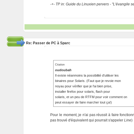
-+- TP in: Guide du Linuxien pervers - "L'évangile 
Re: Passer de PC à Sparc
Citation
oudoubah
Il existe néanmoins la possibilité d'utiliser les
binaires pour Solaris. (Faut que je revoie mon
noyau pour vérifier que je l'ai bien prise,
installer firefox pour solaris, flash pour
solaris, et un peu de RTFM pour voir comment on
peut essayer de faire marcher tout ça!)
Pour le moment, je n'ai pas réussit à faire fonction
pas trouvé d'équivalent qui pourrait s'appeler
Line
)