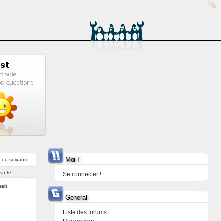
Moi !
e
ou
suivante
vante
Se connecter !
bah
General
Liste des forums