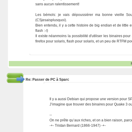
sans aucun ralentissement!
Les bémols: je vais dépoussiérer ma bonne vieille Sou
(CSjesaisplusquoi).
Bien entendu, il y a cette histoire de big endian et de litt
flash :-/)
Il existe néanmoins la possibilité d'utiliser les binaires pour
firefox pour solaris, flash pour solaris, et un peu de RTFM p
Re: Passer de PC à Sparc
Il y a aussi Debian qui propose une version pour 
J’imagine que trouver des binaires pour Quake 3 ou D
--
On ne prête qu’aux riches, et on a bien raison, parc
-+- Tristan Bernard (1866-1947) -+-