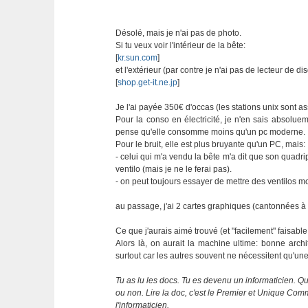
Désolé, mais je n'ai pas de photo.
Si tu veux voir l'intérieur de la bête:
[
kr.sun.com
]
et l'extérieur (par contre je n'ai pas de lecteur de dis
[
shop.get-it.ne.jp
]
Je l'ai payée 350€ d'occas (les stations unix sont a
Pour la conso en électricité, je n'en sais absolue
pense qu'elle consomme moins qu'un pc moderne.
Pour le bruit, elle est plus bruyante qu'un PC, mais:
- celui qui m'a vendu la bête m'a dit que son quadri
ventilo (mais je ne le ferai pas).
- on peut toujours essayer de mettre des ventilos mo
au passage, j'ai 2 cartes graphiques (cantonnées 
Ce que j'aurais aimé trouvé (et "facilement" faisabl
Alors là, on aurait la machine ultime: bonne archit
surtout car les autres souvent ne nécessitent qu'une
Tu as lu les docs. Tu es devenu un informaticien. Que
ou non. Lire la doc, c'est le Premier et Unique C
l'informaticien.