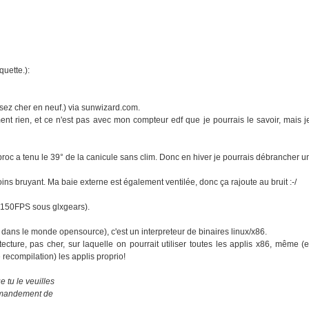
quette.):
ssez cher en neuf.) via sunwizard.com.
ment rien, et ce n'est pas avec mon compteur edf que je pourrais le savoir, mais j
proc a tenu le 39° de la canicule sans clim. Donc en hiver je pourrais débrancher u
ins bruyant. Ma baie externe est également ventilée, donc ça rajoute au bruit :-/
à 150FPS sous glxgears).
e dans le monde opensource), c'est un interpreteur de binaires linux/x86.
ecture, pas cher, sur laquelle on pourrait utiliser toutes les applis x86, même (e
 recompilation) les applis proprio!
 tu le veuilles
ommandement de