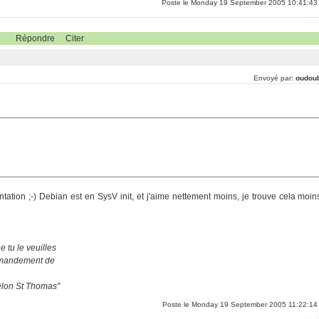
Poste le Monday 19 September 2005 10:41:43
Répondre
Citer
Envoyé par:
oudou
tion ;-) Debian est en SysV init, et j'aime nettement moins, je trouve cela moin
 tu le veuilles
ommandement de
selon St Thomas"
Poste le Monday 19 September 2005 11:22:14