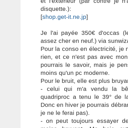
et l'extérieur (par contre je 
disquette.):
[
shop.get-it.ne.jp
]
Je l'ai payée 350€ d'occas (l
assez cher en neuf.) via sunwi
Pour la conso en électricité, je
rien, et ce n'est pas avec mo
pourrais le savoir, mais je p
moins qu'un pc moderne.
Pour le bruit, elle est plus bruy
- celui qui m'a vendu la b
quadriproc a tenu le 39° de l
Donc en hiver je pourrais débra
je ne le ferai pas).
- on peut toujours essayer de