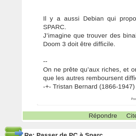
Il y a aussi Debian qui prop
SPARC.
J’imagine que trouver des bin
Doom 3 doit être difficile.
--
On ne prête qu’aux riches, et o
que les autres remboursent diffi
-+- Tristan Bernard (1866-1947) 
Pos
Répondre
Cit
Re: Passer de PC à Sparc