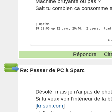
Machine bruyante ou pas ?
Sait tu combien ca consomme en
$ uptime

19:28:06 up 12 days, 20:46,  2 users,  load
Pos
Répondre
Cit
Re: Passer de PC à Sparc
Désolé, mais je n'ai pas de phot
Si tu veux voir l'intérieur de la b
[
kr.sun.com
]