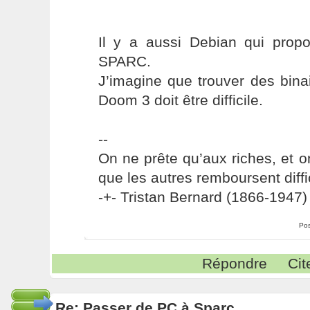
Il y a aussi Debian qui prop
SPARC.
J’imagine que trouver des bin
Doom 3 doit être difficile.
--
On ne prête qu’aux riches, et o
que les autres remboursent diffi
-+- Tristan Bernard (1866-1947) 
Pos
Répondre
Cit
Re: Passer de PC à Sparc