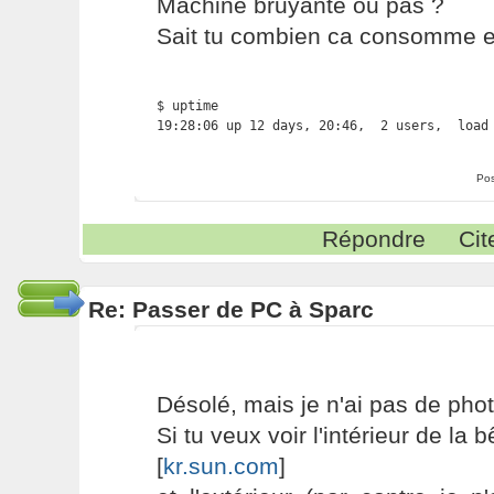
Machine bruyante ou pas ?
Sait tu combien ca consomme en
$ uptime

19:28:06 up 12 days, 20:46,  2 users,  load
Pos
Répondre
Cit
Re: Passer de PC à Sparc
Désolé, mais je n'ai pas de phot
Si tu veux voir l'intérieur de la b
[
kr.sun.com
]