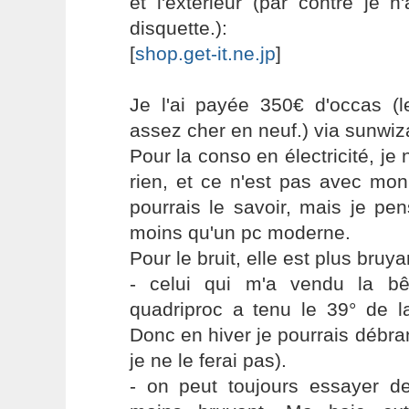
et l'extérieur (par contre je 
disquette.):
[
shop.get-it.ne.jp
]
Je l'ai payée 350€ d'occas (l
assez cher en neuf.) via sunwi
Pour la conso en électricité, je
rien, et ce n'est pas avec mo
pourrais le savoir, mais je p
moins qu'un pc moderne.
Pour le bruit, elle est plus bruy
- celui qui m'a vendu la b
quadriproc a tenu le 39° de l
Donc en hiver je pourrais débra
je ne le ferai pas).
- on peut toujours essayer de