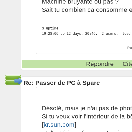
Machine bruyante ou pas ?
Sait tu combien ca consomme en
$ uptime

19:28:06 up 12 days, 20:46,  2 users,  load
Pos
Répondre
Cit
Re: Passer de PC à Sparc
Désolé, mais je n'ai pas de phot
Si tu veux voir l'intérieur de la b
[
kr.sun.com
]