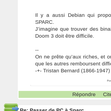
Il y a aussi Debian qui prop
SPARC.
J’imagine que trouver des bin
Doom 3 doit être difficile.
--
On ne prête qu’aux riches, et o
que les autres remboursent diffi
-+- Tristan Bernard (1866-1947) 
Pos
Répondre
Cit
Re: Passer de PC à Sparc