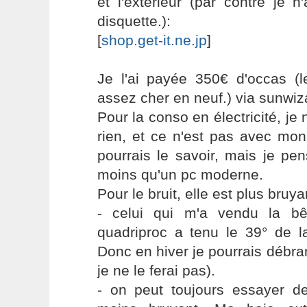
et l'extérieur (par contre je 
disquette.):
[
shop.get-it.ne.jp
]
Je l'ai payée 350€ d'occas (l
assez cher en neuf.) via sunwi
Pour la conso en électricité, je
rien, et ce n'est pas avec mo
pourrais le savoir, mais je p
moins qu'un pc moderne.
Pour le bruit, elle est plus bruy
- celui qui m'a vendu la b
quadriproc a tenu le 39° de l
Donc en hiver je pourrais débra
je ne le ferai pas).
- on peut toujours essayer de