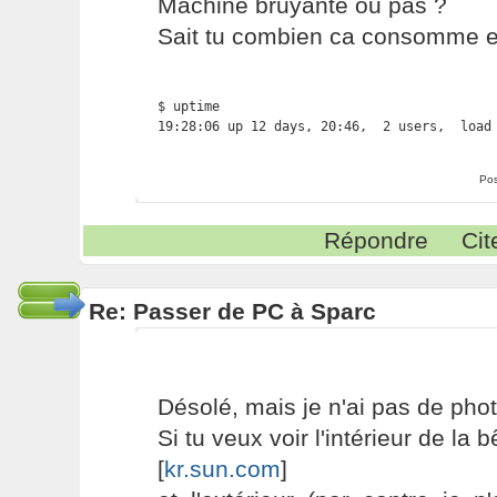
Machine bruyante ou pas ?
Sait tu combien ca consomme en
$ uptime

19:28:06 up 12 days, 20:46,  2 users,  load
Pos
Répondre
Cit
Re: Passer de PC à Sparc
Désolé, mais je n'ai pas de phot
Si tu veux voir l'intérieur de la b
[
kr.sun.com
]