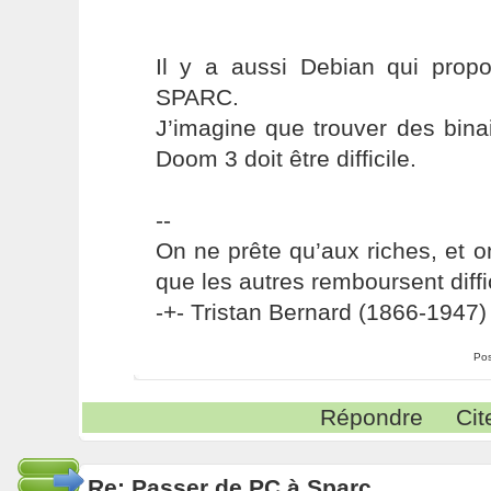
Il y a aussi Debian qui prop
SPARC.
J’imagine que trouver des bin
Doom 3 doit être difficile.
--
On ne prête qu’aux riches, et o
que les autres remboursent diffi
-+- Tristan Bernard (1866-1947) 
Pos
Répondre
Cit
Re: Passer de PC à Sparc