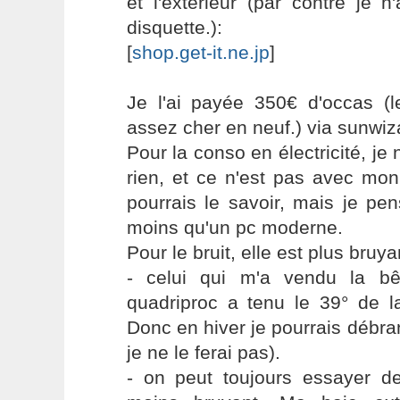
et l'extérieur (par contre je 
disquette.):
[
shop.get-it.ne.jp
]
Je l'ai payée 350€ d'occas (l
assez cher en neuf.) via sunwi
Pour la conso en électricité, je
rien, et ce n'est pas avec mo
pourrais le savoir, mais je p
moins qu'un pc moderne.
Pour le bruit, elle est plus bruy
- celui qui m'a vendu la b
quadriproc a tenu le 39° de l
Donc en hiver je pourrais débra
je ne le ferai pas).
- on peut toujours essayer de