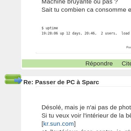
Machine bruyante ou pas ?
Sait tu combien ca consomme en
$ uptime

19:28:06 up 12 days, 20:46,  2 users,  load
Pos
Répondre
Cit
Re: Passer de PC à Sparc
Désolé, mais je n'ai pas de phot
Si tu veux voir l'intérieur de la b
[
kr.sun.com
]