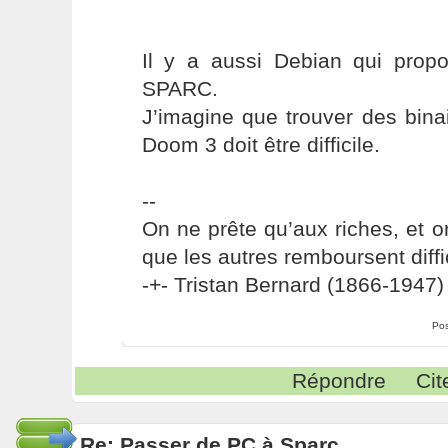
Il y a aussi Debian qui prop
SPARC.
J’imagine que trouver des bin
Doom 3 doit être difficile.
--
On ne prête qu’aux riches, et o
que les autres remboursent diffi
-+- Tristan Bernard (1866-1947) 
Pos
Répondre
Cit
Re: Passer de PC à Sparc