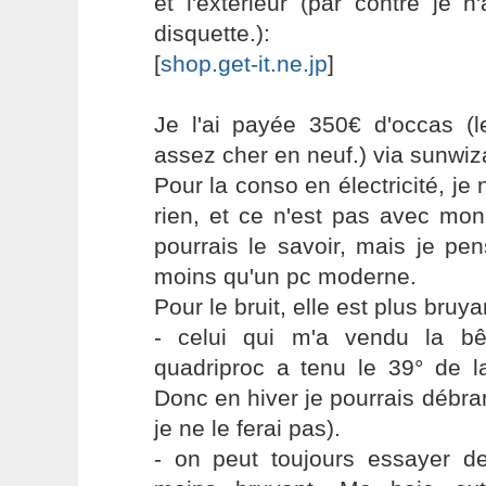
et l'extérieur (par contre je 
disquette.):
[
shop.get-it.ne.jp
]
Je l'ai payée 350€ d'occas (l
assez cher en neuf.) via sunwi
Pour la conso en électricité, je
rien, et ce n'est pas avec mo
pourrais le savoir, mais je p
moins qu'un pc moderne.
Pour le bruit, elle est plus bruy
- celui qui m'a vendu la b
quadriproc a tenu le 39° de l
Donc en hiver je pourrais débra
je ne le ferai pas).
- on peut toujours essayer de