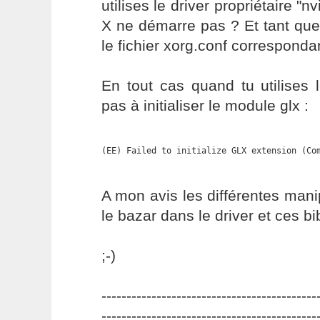
utilises le driver propriétaire "n
X ne démarre pas ? Et tant que
le fichier xorg.conf corresponda
En tout cas quand tu utilises le
pas à initialiser le module glx :
(EE) Failed to initialize GLX extension (Co
A mon avis les différentes mani
le bazar dans le driver et ces bi
;-)
-------------------------------------------
-------------------------------------------