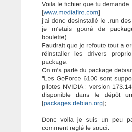
Voila le fichier que tu demande
[
www.mediafire.com
]
j'ai donc desinstallé le .run de
je m'etais gouré de packag
boulette)
Faudrait que je refoute tout a e
réinstaller les drivers propr
package.
On m'a parlé du package debian,
"Les GeForce 6100 sont suppor
pilotes NVIDIA : version 173.14
disponible dans le dépôt u
[
packages.debian.org
];
Donc voila je suis un peu p
comment reglé le souci.