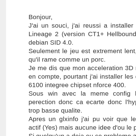
Bonjour,
J'ai un souci, j'ai reussi a installer
Lineage 2 (version CT1+ Hellboun
debian SID 4.0.
Seulement le jeu est extrement len
qu'il rame comme un porc.
Je me dis que mon acceleration 3D n
en compte, pourtant j'ai installer le
6100 integree chipset nforce 400.
Sous win avec la meme config le
perection donc ca ecarte donc l'hy
trop basse qualite.
Apres un glxinfo j'ai pu voir que le
actif (Yes) mais aucune idee d'ou le 
Si quelqu'un a deja eu ce probleme av