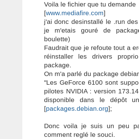
Voila le fichier que tu demande
[
www.mediafire.com
]
j'ai donc desinstallé le .run de
je m'etais gouré de packag
boulette)
Faudrait que je refoute tout a e
réinstaller les drivers propr
package.
On m'a parlé du package debian,
"Les GeForce 6100 sont suppor
pilotes NVIDIA : version 173.14
disponible dans le dépôt u
[
packages.debian.org
];
Donc voila je suis un peu p
comment reglé le souci.