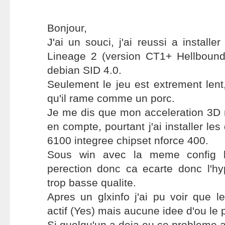
Bonjour,
J'ai un souci, j'ai reussi a installer
Lineage 2 (version CT1+ Hellboun
debian SID 4.0.
Seulement le jeu est extrement len
qu'il rame comme un porc.
Je me dis que mon acceleration 3D n
en compte, pourtant j'ai installer le
6100 integree chipset nforce 400.
Sous win avec la meme config le
perection donc ca ecarte donc l'hy
trop basse qualite.
Apres un glxinfo j'ai pu voir que le
actif (Yes) mais aucune idee d'ou le 
Si quelqu'un a deja eu ce probleme av