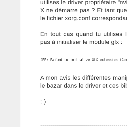
utilises le driver propriétaire "n
X ne démarre pas ? Et tant que
le fichier xorg.conf corresponda
En tout cas quand tu utilises le
pas à initialiser le module glx :
(EE) Failed to initialize GLX extension (Co
A mon avis les différentes mani
le bazar dans le driver et ces bi
;-)
-------------------------------------------
-------------------------------------------