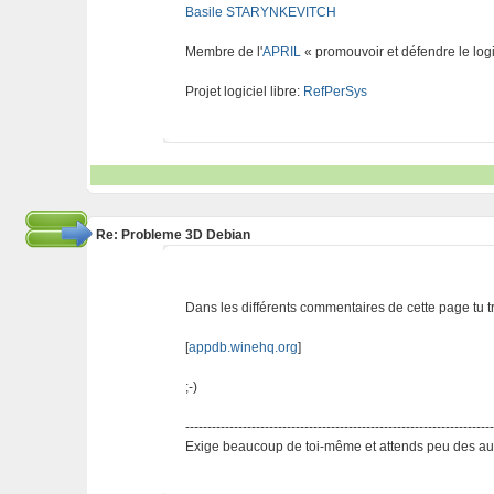
Basile STARYNKEVITCH
Membre de l'
APRIL
« promouvoir et défendre le logi
Projet logiciel libre:
RefPerSys
Re: Probleme 3D Debian
Dans les différents commentaires de cette page tu t
[
appdb.winehq.org
]
;-)
---------------------------------------------------------------------
Exige beaucoup de toi-même et attends peu des aut