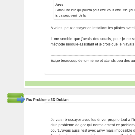
Aeze
Sinon une info qui pourra peut etre vous etre utile, j'ai 
is ca peut venir de la.
A voir tu peux essayer en installant les pilotes avec l'
Il me semble que j'avais des soucis, pour je ne s
méthode module-assistant et je crois que je n'avais pl
---------------------------------------------------------------------
Exige beaucoup de toi-même et attends peu des aut
Re: Probleme 3D Debian
Je vais ré-essayer avec les driver proprio tout a l'
d'un probleme de gcc qui normalement ce probleme 
court.J'avais aussi test avec Envy mais impossible de