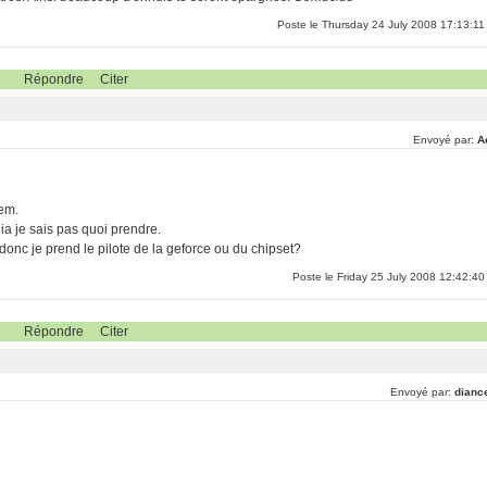
Poste le Thursday 24 July 2008 17:13:11
Répondre
Citer
Envoyé par:
A
rem.
dia je sais pas quoi prendre.
donc je prend le pilote de la geforce ou du chipset?
Poste le Friday 25 July 2008 12:42:40
Répondre
Citer
Envoyé par:
dianc