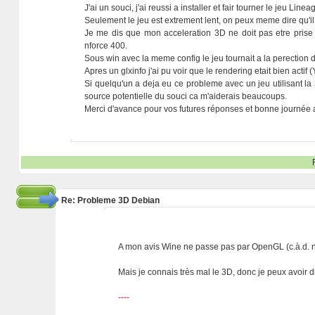
J'ai un souci, j'ai reussi a installer et fair tourner le jeu 
Seulement le jeu est extrement lent, on peux meme dire qu'
Je me dis que mon acceleration 3D ne doit pas etre prise e
nforce 400.
Sous win avec la meme config le jeu tournait a la perection d
Apres un glxinfo j'ai pu voir que le rendering etait bien acti
Si quelqu'un a deja eu ce probleme avec un jeu utilisant la 3
source potentielle du souci ca m'aiderais beaucoups.
Merci d'avance pour vos futures réponses et bonne journée a
Re: Probleme 3D Debian
A mon avis Wine ne passe pas par OpenGL (c.à.d. n
Mais je connais très mal le 3D, donc je peux avoir d
----