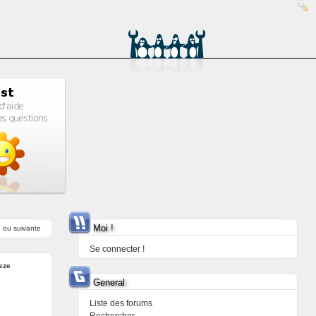
Moi !
e
ou
suivante
Se connecter !
eze
General
Liste des forums