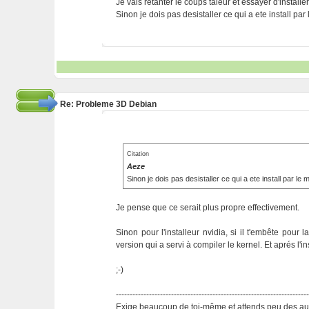
Je vais retanter le coups taleur et essayer d'installer
Sinon je dois pas desistaller ce qui a ete install pa
Re: Probleme 3D Debian
Citation
Aeze
Sinon je dois pas desistaller ce qui a ete install par le
Je pense que ce serait plus propre effectivement.
Sinon pour l'installeur nvidia, si il t'embête pour la
version qui a servi à compiler le kernel. Et aprés l'ins
;-)
---------------------------------------------------------------------
Exige beaucoup de toi-même et attends peu des aut