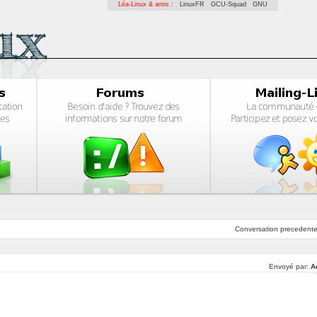
Léa-Linux & amis :
LinuxFR
GCU-Squad
GNU
Conversation
precedent
Envoyé par:
A