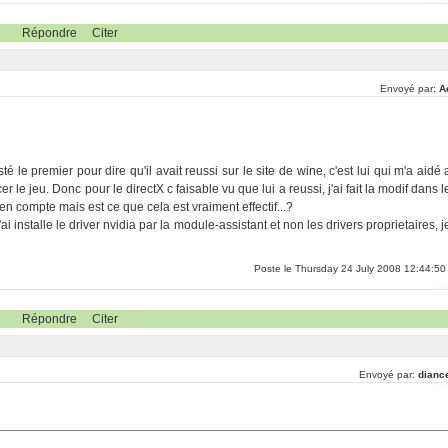
Répondre
Citer
Envoyé par:
A
 le premier pour dire qu'il avait reussi sur le site de wine, c'est lui qui m'a aidé 
 le jeu. Donc pour le directX c faisable vu que lui a reussi, j'ai fait la modif dans l
en compte mais est ce que cela est vraiment effectif...?
ai installe le driver nvidia par la module-assistant et non les drivers proprietaires, j
Poste le Thursday 24 July 2008 12:44:50
Répondre
Citer
Envoyé par:
dianc