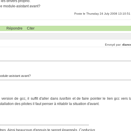
 les drivers proprio.
r le module-asistant avant?
Poste le Thursday 24 July 2008 13:10:51
Répondre
Citer
Envoyé par:
dianc
 module-asistant avant?
 version de gcc, il suffit d'aller dans /usr/bin et de faire pointer le lien gcc vers l
tallation des pilotes il faut penser à rétablir la situation d'avant.
-----------------------------------------------------------------------------
res. Ainsi beaucoup d'ennuis te seront épargnés.
Confucius