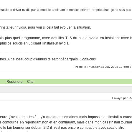
installe le driver nvidia par la module-assistant et non les drivers proprietaires, je ne sais pas
installeur nvidia, pour voir si cela fait évoluer la situation.
ais plus quel programme, avec des libs TLS du pilote nvidia en installant avec l
us ce soucis en utilisant l'installeur nvidia.
-----------------------------------------------------------------------------
res. Ainsi beaucoup d'ennuis te seront épargnés.
Confucius
Poste le Thursday 24 July 2008 12:50:53
Répondre
Citer
Envoyé par:
A
heure, j'avais deja testé il y'a quelques semaines mais impossible d'install a caus
contourne en repondant non et en continuant, mais dans mon cas l'install tournai
 le fair tourner sur debian SID il n'est pas encore compatible avec cette distro.