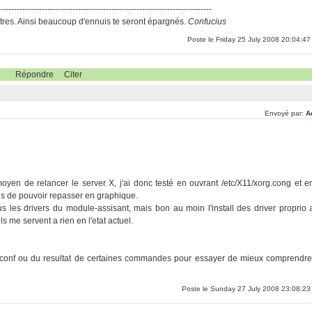
-----------------------------------------------------------------------------
res. Ainsi beaucoup d'ennuis te seront épargnés.
Confucius
Poste le Friday 25 July 2008 20:04:47
Répondre
Citer
Envoyé par:
A
 moyen de relancer le server X, j'ai donc testé en ouvrant /etc/X11/xorg.cong et e
mis de pouvoir repasser en graphique.
us les drivers du module-assisant, mais bon au moin l'install des driver proprio 
 me servent a rien en l'etat actuel.
conf ou du resultat de certaines commandes pour essayer de mieux comprendre
Poste le Sunday 27 July 2008 23:08:23