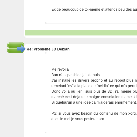
---------------------------------------------------------------------
Exige beaucoup de toi-même et attends peu des aut
Re: Probleme 3D Debian
Me revoila
Bon c'est pas bien joli depuis.
J'ai installé les drivers proprio et au reboot plus
remetant "nv" a la place de "nvidia" ce qui m'a per
Donc voila ou j'en...suis plus de 3D, j'ai meme pl
marché c'est deja une maigre consolation meme si ils
Si quelqu'un a une idée ca m'aiderais enormement.
PS: si vous avez besoin du contenu de mon xorg.
dites le moi je vous posterais ca.