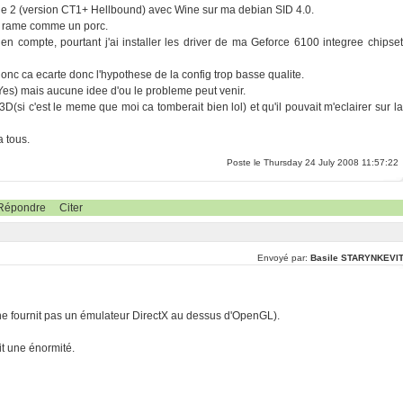
Lineage 2 (version CT1+ Hellbound) avec Wine sur ma debian SID 4.0.
il rame comme un porc.
n compte, pourtant j'ai installer les driver de ma Geforce 6100 integree chipset
onc ca ecarte donc l'hypothese de la config trop basse qualite.
f (Yes) mais aucune idee d'ou le probleme peut venir.
D(si c'est le meme que moi ca tomberait bien lol) et qu'il pouvait m'eclairer sur la
 tous.
Poste le Thursday 24 July 2008 11:57:22
Répondre
Citer
Envoyé par:
Basile STARYNKEVI
e fournit pas un émulateur DirectX au dessus d'OpenGL).
it une énormité.