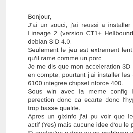
Bonjour,
J'ai un souci, j'ai reussi a installer
Lineage 2 (version CT1+ Hellboun
debian SID 4.0.
Seulement le jeu est extrement len
qu'il rame comme un porc.
Je me dis que mon acceleration 3D n
en compte, pourtant j'ai installer le
6100 integree chipset nforce 400.
Sous win avec la meme config le
perection donc ca ecarte donc l'hy
trop basse qualite.
Apres un glxinfo j'ai pu voir que le
actif (Yes) mais aucune idee d'ou le 
Si quelqu'un a deja eu ce probleme av