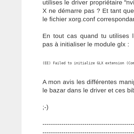
utilises le driver propriétaire "n
X ne démarre pas ? Et tant que
le fichier xorg.conf corresponda
En tout cas quand tu utilises le
pas à initialiser le module glx :
(EE) Failed to initialize GLX extension (Co
A mon avis les différentes mani
le bazar dans le driver et ces bi
;-)
-------------------------------------------
-------------------------------------------