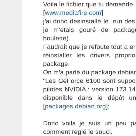
Voila le fichier que tu demande
[
www.mediafire.com
]
j'ai donc desinstallé le .run de
je m'etais gouré de packag
boulette)
Faudrait que je refoute tout a e
réinstaller les drivers propr
package.
On m'a parlé du package debian,
"Les GeForce 6100 sont suppor
pilotes NVIDIA : version 173.14
disponible dans le dépôt u
[
packages.debian.org
];
Donc voila je suis un peu p
comment reglé le souci.