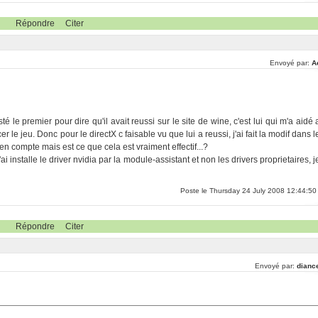
Répondre
Citer
Envoyé par:
A
 le premier pour dire qu'il avait reussi sur le site de wine, c'est lui qui m'a aidé 
 le jeu. Donc pour le directX c faisable vu que lui a reussi, j'ai fait la modif dans l
en compte mais est ce que cela est vraiment effectif...?
ai installe le driver nvidia par la module-assistant et non les drivers proprietaires, j
Poste le Thursday 24 July 2008 12:44:50
Répondre
Citer
Envoyé par:
dianc