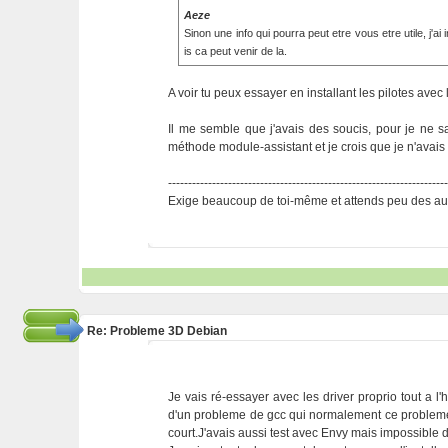
Aeze
Sinon une info qui pourra peut etre vous etre utile, j'ai 
is ca peut venir de la.
A voir tu peux essayer en installant les pilotes avec l'
Il me semble que j'avais des soucis, pour je ne s
méthode module-assistant et je crois que je n'avais pl
---------------------------------------------------------------------
Exige beaucoup de toi-même et attends peu des aut
Re: Probleme 3D Debian
Je vais ré-essayer avec les driver proprio tout a l'
d'un probleme de gcc qui normalement ce probleme 
court.J'avais aussi test avec Envy mais impossible de