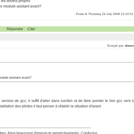
 les drivers proprio.
r le module-asistant avant?
Poste le Thursday 24 July 2008 13:10:51
Répondre
Citer
Envoyé par:
dianc
 module-asistant avant?
 version de gcc, il suffit d'aller dans /usr/bin et de faire pointer le lien gcc vers l
tallation des pilotes il faut penser à rétablir la situation d'avant.
-----------------------------------------------------------------------------
res. Ainsi beaucoup d'ennuis te seront épargnés.
Confucius