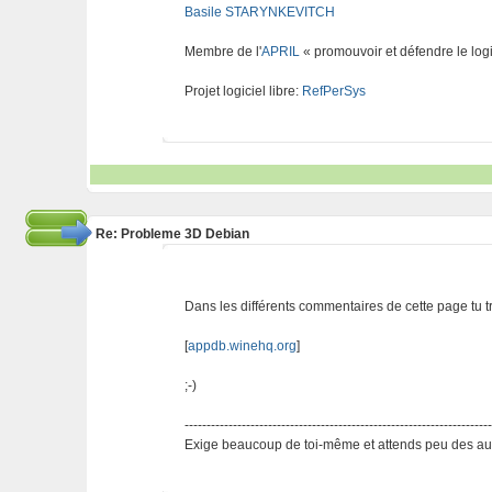
Basile STARYNKEVITCH
Membre de l'
APRIL
« promouvoir et défendre le logi
Projet logiciel libre:
RefPerSys
Re: Probleme 3D Debian
Dans les différents commentaires de cette page tu t
[
appdb.winehq.org
]
;-)
---------------------------------------------------------------------
Exige beaucoup de toi-même et attends peu des aut