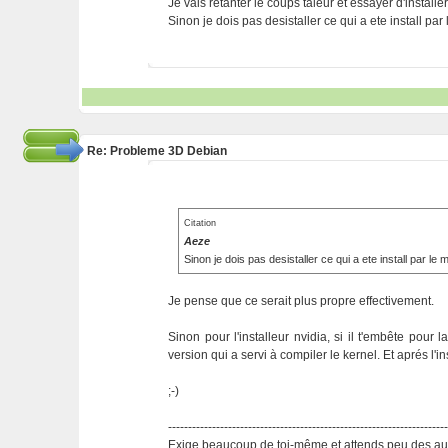
Je vais retanter le coups taleur et essayer d'installer
Sinon je dois pas desistaller ce qui a ete install pa
Re: Probleme 3D Debian
Citation
Aeze
Sinon je dois pas desistaller ce qui a ete install par le
Je pense que ce serait plus propre effectivement.
Sinon pour l'installeur nvidia, si il t'embête pour la
version qui a servi à compiler le kernel. Et aprés l'ins
;-)
---------------------------------------------------------------------
Exige beaucoup de toi-même et attends peu des aut