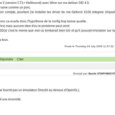
Lineage 2 (version CT1+ Hellbound) avec Wine sur ma debian SID 4.0.
il rame comme un porc.
n compte, pourtant j'ai installer les driver de ma Geforce 6100 integree chipset
onc ca ecarte donc l'hypothese de la config trop basse qualite.
f (Yes) mais aucune idee d'ou le probleme peut venir.
D(si c'est le meme que moi ca tomberait bien lol) et qu'il pouvait m'eclairer sur la
 tous.
Poste le Thursday 24 July 2008 11:57:22
Répondre
Citer
Envoyé par:
Basile STARYNKEVI
e fournit pas un émulateur DirectX au dessus d'OpenGL).
it une énormité.