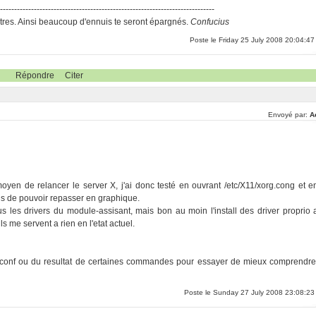
-----------------------------------------------------------------------------
res. Ainsi beaucoup d'ennuis te seront épargnés.
Confucius
Poste le Friday 25 July 2008 20:04:47
Répondre
Citer
Envoyé par:
A
 moyen de relancer le server X, j'ai donc testé en ouvrant /etc/X11/xorg.cong et e
mis de pouvoir repasser en graphique.
us les drivers du module-assisant, mais bon au moin l'install des driver proprio 
 me servent a rien en l'etat actuel.
conf ou du resultat de certaines commandes pour essayer de mieux comprendre
Poste le Sunday 27 July 2008 23:08:23