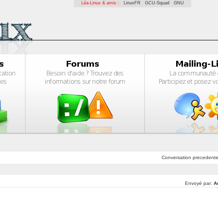
Léa-Linux & amis :
LinuxFR
GCU-Squad
GNU
Conversation
precedent
Envoyé par:
A