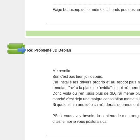
---------------------------------------------------------------------
Exige beaucoup de toi-même et attends peu des aut
Re: Probleme 3D Debian
Me revoila
Bon c'est pas bien joli depuis.
J'ai installé les drivers proprio et au reboot plus
remetant "nv" a la place de "nvidia" ce qui m'a per
Donc voila ou j'en...suis plus de 3D, j'ai meme pl
marché c'est deja une maigre consolation meme si ils
Si quelqu'un a une idée ca m'aiderais enormement.
PS: si vous avez besoin du contenu de mon xorg.
dites le moi je vous posterais ca.