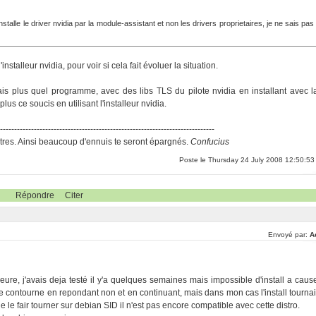
installe le driver nvidia par la module-assistant et non les drivers proprietaires, je ne sais pas
installeur nvidia, pour voir si cela fait évoluer la situation.
ais plus quel programme, avec des libs TLS du pilote nvidia en installant avec l
us ce soucis en utilisant l'installeur nvidia.
-----------------------------------------------------------------------------
res. Ainsi beaucoup d'ennuis te seront épargnés.
Confucius
Poste le Thursday 24 July 2008 12:50:53
Répondre
Citer
Envoyé par:
A
heure, j'avais deja testé il y'a quelques semaines mais impossible d'install a caus
contourne en repondant non et en continuant, mais dans mon cas l'install tournai
 le fair tourner sur debian SID il n'est pas encore compatible avec cette distro.