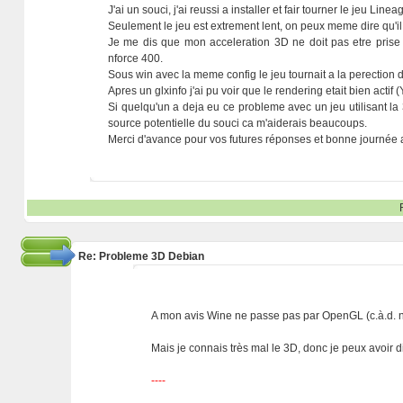
J'ai un souci, j'ai reussi a installer et fair tourner le jeu 
Seulement le jeu est extrement lent, on peux meme dire qu'
Je me dis que mon acceleration 3D ne doit pas etre prise e
nforce 400.
Sous win avec la meme config le jeu tournait a la perection d
Apres un glxinfo j'ai pu voir que le rendering etait bien acti
Si quelqu'un a deja eu ce probleme avec un jeu utilisant la 3
source potentielle du souci ca m'aiderais beaucoups.
Merci d'avance pour vos futures réponses et bonne journée a
Re: Probleme 3D Debian
A mon avis Wine ne passe pas par OpenGL (c.à.d. n
Mais je connais très mal le 3D, donc je peux avoir d
----