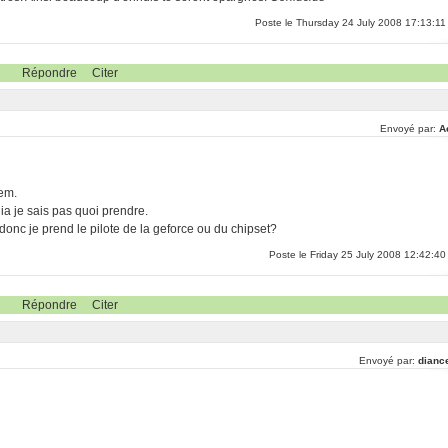
Poste le Thursday 24 July 2008 17:13:11
Répondre
Citer
Envoyé par:
A
rem.
dia je sais pas quoi prendre.
donc je prend le pilote de la geforce ou du chipset?
Poste le Friday 25 July 2008 12:42:40
Répondre
Citer
Envoyé par:
dianc