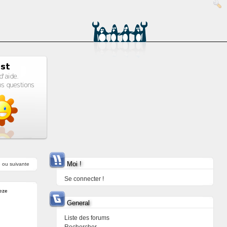
Moi !
e
ou
suivante
Se connecter !
eze
General
Liste des forums